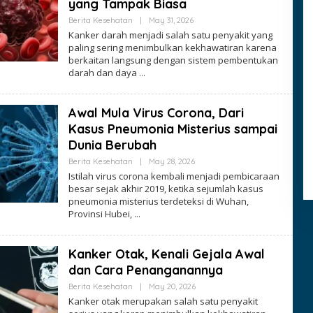
yang Tampak Biasa
By
Berita Kesehatan
|
May 31, 2026
Ezblognetwork
Kanker darah menjadi salah satu penyakit yang
paling sering menimbulkan kekhawatiran karena
berkaitan langsung dengan sistem pembentukan
darah dan daya
Awal Mula Virus Corona, Dari
Kasus Pneumonia Misterius sampai
Dunia Berubah
By
Berita Kesehatan
|
May 28, 2026
Ezblognetwork
Istilah virus corona kembali menjadi pembicaraan
besar sejak akhir 2019, ketika sejumlah kasus
pneumonia misterius terdeteksi di Wuhan,
Provinsi Hubei,
Kanker Otak, Kenali Gejala Awal
dan Cara Penanganannya
By
Berita Kesehatan
|
May 20, 2026
Ezblognetwork
Kanker otak merupakan salah satu penyakit