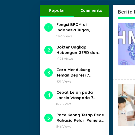
Popular
Comments
Berita
Fungsi BPOM di
1
Indonesia Tugas,
Wewenang, dan Peran
1146 Views
Penting
Dokter Ungkap
2
Hubungan GERD dan
Kematian Mendadak
1094 Views
Aslam
Cara Mendukung
3
Teman Depresi 7
Langkah Sederhana
937 Views
yang Ampuh
Cepat Lelah pada
4
Lansia Waspada 7
Tanda Bahaya Ini!
872 Views
Pace Keong Tetap Pede
5
Rahasia Pelari Pemula
Naik Level
846 Views