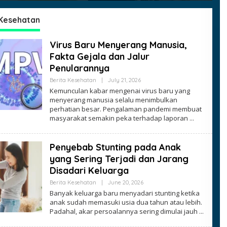
 Kesehatan
Virus Baru Menyerang Manusia,
Fakta Gejala dan Jalur
Penularannya
By
Berita Kesehatan
|
July 21, 2026
Ezblognetwork
Kemunculan kabar mengenai virus baru yang
menyerang manusia selalu menimbulkan
perhatian besar. Pengalaman pandemi membuat
masyarakat semakin peka terhadap laporan
Penyebab Stunting pada Anak
yang Sering Terjadi dan Jarang
Disadari Keluarga
By
Berita Kesehatan
|
June 20, 2026
Ezblognetwork
Banyak keluarga baru menyadari stunting ketika
anak sudah memasuki usia dua tahun atau lebih.
Padahal, akar persoalannya sering dimulai jauh