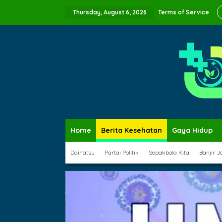
Skip
to
Thursday, August 6, 2026
Terms of Service
content
Home
Berita Kesehatan
Gaya Hidup
Daihatsu
Partai Politik
Sepakbola Kita
Banjir J