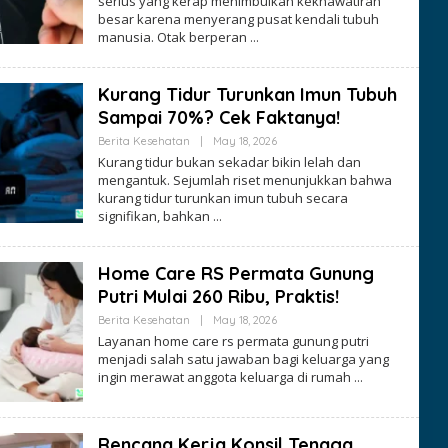
serius yang kerap menimbulkan kekhawatiran
besar karena menyerang pusat kendali tubuh
manusia. Otak berperan
Kurang Tidur Turunkan Imun Tubuh
Sampai 70%? Cek Faktanya!
By
Berita Kesehatan
|
May 18, 2026
Ezblognetwork
Kurang tidur bukan sekadar bikin lelah dan
mengantuk. Sejumlah riset menunjukkan bahwa
kurang tidur turunkan imun tubuh secara
signifikan, bahkan
Home Care RS Permata Gunung
Putri Mulai 260 Ribu, Praktis!
By
Berita Kesehatan
|
May 18, 2026
Ezblognetwork
Layanan home care rs permata gunung putri
menjadi salah satu jawaban bagi keluarga yang
ingin merawat anggota keluarga di rumah
Rencana Kerja Konsil Tenaga