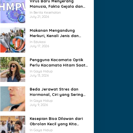
Virus Baru Menyerang
Beruntung
Manusia, Fakta Gejala dan
Jalur Penularannya
In Berita Kesehatan
July 21, 2026
Makanan Mengandung
Merkuri, Kenali Jenis dan
Batas Konsumsinya
In Edukasi
July 17, 2026
Pengguna Kacamata Optik
Perlu Kacamata Hitam Saat
Cuaca Panas?
In Gaya Hidup
July 13, 2026
Beda Jerawat Stres dan
Hormonal, Ciri yang Sering
Tertukar
In Gaya Hidup
July 9, 2026
Kesepian Bisa Dilawan dari
Obrolan Kecil yang Kita
Lakukan Tiap Hari
In Gaya Hidup