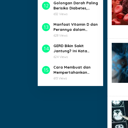
Golongan Darah Paling
12
Berisiko Diabetes,
Kamu Termasuk?
632 Views
Manfaat Vitamin D dan
13
Perannya dalam
Menjaga Kesehatan
628 Views
Tubuh
GERD Bikin Sakit
14
Jantung? Ini Kata
Dokter!
624 Views
Cara Membuat dan
15
Mempertahankan
Teman dengan Mudah
613 Views