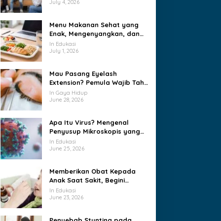
July 4, 2026
Menu Makanan Sehat yang
Enak, Mengenyangkan, dan
Mudah Diterapkan Setiap
In Edukasi
Hari
July 1, 2026
Mau Pasang Eyelash
Extension? Pemula Wajib Tahu
Sebelum ke Salon
In Gaya Hidup
June 28, 2026
Apa Itu Virus? Mengenal
Penyusup Mikroskopis yang
Menguasai Sel Hidup
In Edukasi
June 25, 2026
Memberikan Obat Kepada
Anak Saat Sakit, Begini
Caranya
In Edukasi
June 23, 2026
Penyebab Stunting pada