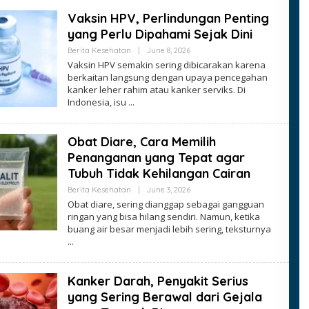
Vaksin HPV, Perlindungan Penting
yang Perlu Dipahami Sejak Dini
By
Berita Kesehatan
|
June 8, 2026
Ezblognetwork
Vaksin HPV semakin sering dibicarakan karena
berkaitan langsung dengan upaya pencegahan
kanker leher rahim atau kanker serviks. Di
Indonesia, isu
Obat Diare, Cara Memilih
Penanganan yang Tepat agar
Tubuh Tidak Kehilangan Cairan
By
Berita Kesehatan
|
June 3, 2026
Ezblognetwork
Obat diare, sering dianggap sebagai gangguan
ringan yang bisa hilang sendiri. Namun, ketika
buang air besar menjadi lebih sering, teksturnya
Kanker Darah, Penyakit Serius
yang Sering Berawal dari Gejala