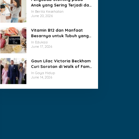
Anak yang Sering Terjadi dan
Jarang Disadari Keluarga
In Berita Kesehatan
June 20, 2026
Vitamin B12 dan Manfaat
Besarnya untuk Tubuh yang
Sering Terlupakan
In Edukasi
June 17, 2026
Gaun Lilac Victoria Beckham
Curi Sorotan di Walk of Fame
David
In Gaya Hidup
June 14, 2026