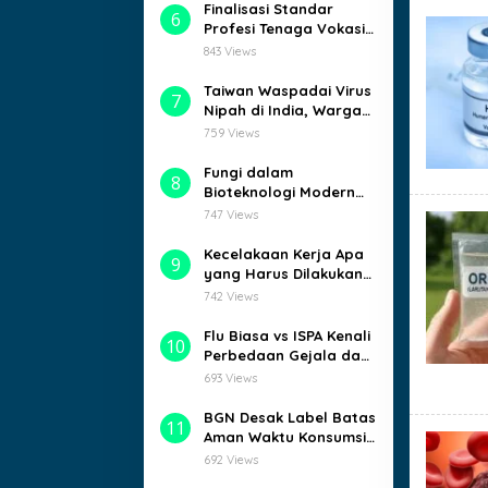
Finalisasi Standar
6
Profesi Tenaga Vokasi
Farmasi, Siap Ubah
843 Views
Dunia Kerja!
Taiwan Waspadai Virus
7
Nipah di India, Warga
Panik?
759 Views
Fungi dalam
8
Bioteknologi Modern
bongkar peran,
747 Views
potensi, dan aplikasi
jamur yang
Kecelakaan Kerja Apa
9
yang Harus Dilakukan?
Ini Panduannya!
742 Views
Flu Biasa vs ISPA Kenali
10
Perbedaan Gejala dan
Bahayanya
693 Views
BGN Desak Label Batas
11
Aman Waktu Konsumsi
Ompreng MBG
692 Views