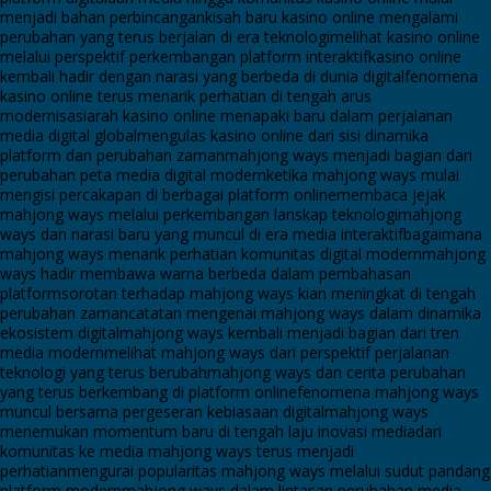
menjadi bahan perbincangan
kisah baru kasino online mengalami
perubahan yang terus berjalan di era teknologi
melihat kasino online
melalui perspektif perkembangan platform interaktif
kasino online
kembali hadir dengan narasi yang berbeda di dunia digital
fenomena
kasino online terus menarik perhatian di tengah arus
modernisasi
arah kasino online menapaki baru dalam perjalanan
media digital global
mengulas kasino online dari sisi dinamika
platform dan perubahan zaman
mahjong ways menjadi bagian dari
perubahan peta media digital modern
ketika mahjong ways mulai
mengisi percakapan di berbagai platform online
membaca jejak
mahjong ways melalui perkembangan lanskap teknologi
mahjong
ways dan narasi baru yang muncul di era media interaktif
bagaimana
mahjong ways menarik perhatian komunitas digital modern
mahjong
ways hadir membawa warna berbeda dalam pembahasan
platform
sorotan terhadap mahjong ways kian meningkat di tengah
perubahan zaman
catatan mengenai mahjong ways dalam dinamika
ekosistem digital
mahjong ways kembali menjadi bagian dari tren
media modern
melihat mahjong ways dari perspektif perjalanan
teknologi yang terus berubah
mahjong ways dan cerita perubahan
yang terus berkembang di platform online
fenomena mahjong ways
muncul bersama pergeseran kebiasaan digital
mahjong ways
menemukan momentum baru di tengah laju inovasi media
dari
komunitas ke media mahjong ways terus menjadi
perhatian
mengurai popularitas mahjong ways melalui sudut pandang
platform modern
mahjong ways dalam lintasan perubahan media