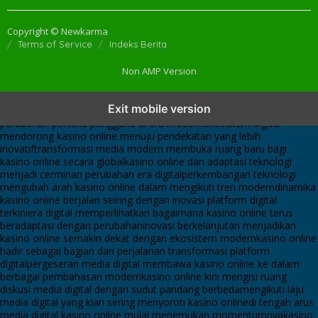
Copyright © Newkarma
Terms of Service
Indeks Berita
Non AMP Version
kasino online menjadi bagian dari transformasi ekosistem digital
Exit mobile version
yang terus berkembang
perkembangan kasino online mencerminkan
perubahan perilaku pengguna di era modern
ekosistem digital
mendorong kasino online menuju pendekatan yang lebih
inovatif
transformasi media modern membuka ruang baru bagi
kasino online secara global
kasino online dan adaptasi teknologi
menjadi cerminan perubahan era digital
perkembangan teknologi
mengubah arah kasino online dalam mengikuti tren modern
dinamika
kasino online berjalan seiring dengan inovasi platform digital
terkini
era digital memperlihatkan bagaimana kasino online terus
beradaptasi dengan perubahan
inovasi berkelanjutan menjadikan
kasino online semakin dekat dengan ekosistem modern
kasino online
hadir sebagai bagian dari perjalanan transformasi platform
digital
pergeseran media digital membawa kasino online ke dalam
berbagai pembahasan modern
kasino online kini mengisi ruang
diskusi media digital dengan sudut pandang berbeda
mengikuti laju
media digital yang kian sering menyoroti kasino online
di tengah arus
media digital kasino online mulai menemukan momentumnya
kasino