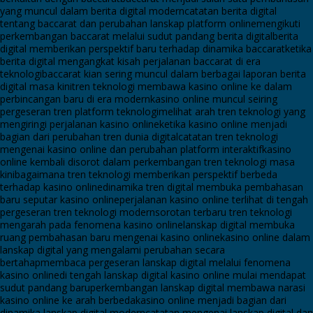
yang muncul dalam berita digital modern
catatan berita digital
tentang baccarat dan perubahan lanskap platform online
mengikuti
perkembangan baccarat melalui sudut pandang berita digital
berita
digital memberikan perspektif baru terhadap dinamika baccarat
ketika
berita digital mengangkat kisah perjalanan baccarat di era
teknologi
baccarat kian sering muncul dalam berbagai laporan berita
digital masa kini
tren teknologi membawa kasino online ke dalam
perbincangan baru di era modern
kasino online muncul seiring
pergeseran tren platform teknologi
melihat arah tren teknologi yang
mengiringi perjalanan kasino online
ketika kasino online menjadi
bagian dari perubahan tren dunia digital
catatan tren teknologi
mengenai kasino online dan perubahan platform interaktif
kasino
online kembali disorot dalam perkembangan tren teknologi masa
kini
bagaimana tren teknologi memberikan perspektif berbeda
terhadap kasino online
dinamika tren digital membuka pembahasan
baru seputar kasino online
perjalanan kasino online terlihat di tengah
pergeseran tren teknologi modern
sorotan terbaru tren teknologi
mengarah pada fenomena kasino online
lanskap digital membuka
ruang pembahasan baru mengenai kasino online
kasino online dalam
lanskap digital yang mengalami perubahan secara
bertahap
membaca pergeseran lanskap digital melalui fenomena
kasino online
di tengah lanskap digital kasino online mulai mendapat
sudut pandang baru
perkembangan lanskap digital membawa narasi
kasino online ke arah berbeda
kasino online menjadi bagian dari
dinamika lanskap digital modern
catatan mengenai lanskap digital dan