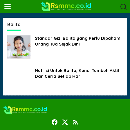
S
k
i
p
t
Balita
o
c
Standar Gizi Balita yang Perlu Dipahami
o
n
Orang Tua Sejak Dini
t
e
n
t
Nutrisi Untuk Balita, Kunci Tumbuh Aktif
Dan Ceria Setiap Hari