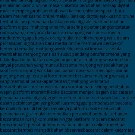
perjalanan kasino online masa kini
ketika perubahan lanskap digital
mulai mempengaruhi pembahasan kasino online
perspektif baru
dalam melihat kasino online melalui lanskap digital
jejak kasino online
terlihat dalam perubahan lanskap dunia digital
di balik perubahan
platform digital mahjong wins mulai sering diperbincangkan
catatan
redaksi yang menyoroti kehadiran mahjong wins di era media
modern
mengapa banyak orang mulai melirik mahjong wins dalam
percakapan digital
arah baru media online membawa perspektif
berbeda terhadap mahjong wins
ketika diskusi komunitas mulai
membahas mahjong wins dari sudut pandang baru
fenomena yang
tidak disadari berkaitan dengan popularitas mahjong wins
membaca
sinyal perubahan yang muncul bersama mahjong wins
tidak hanya
soal tren mahjong wins kini jadi bahan observasi media
perjalanan
panjang menuju era platform modern bersama mahjong wins
apa
yang membuat percakapan tentang mahjong wins terus
bertambah
baccarat muncul dalam sorotan baru seiring perubahan
wajah platform interaktif
ketika baccarat menjadi bagian dari catatan
perubahan dunia digital
pergeseran tren online membawa baccarat ke
dalam perbincangan yang lebih luas
mengapa pembahasan baccarat
kembali muncul di tengah ramainya platform modern
sejumlah
perubahan digital mulai memberikan perspektif berbeda terhadap
baccarat
dari ruang komunitas hingga platform modern baccarat
terus menarik perhatian
fenomena baru di dunia online membuat
baccarat kembali menjadi bahan observasi
baccarat dalam kacamata