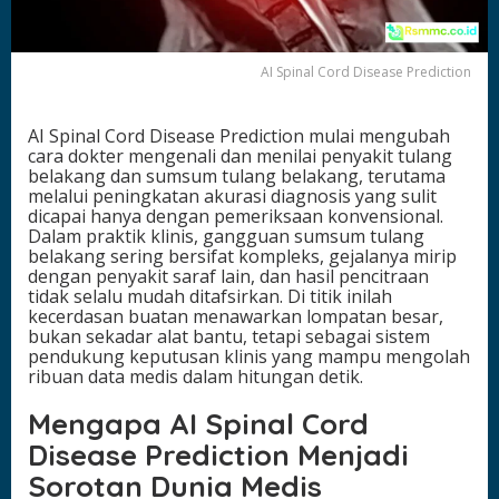
e
d
i
AI Spinal Cord Disease Prediction
c
t
i
AI Spinal Cord Disease Prediction mulai mengubah
o
cara dokter mengenali dan menilai penyakit tulang
n
belakang dan sumsum tulang belakang, terutama
U
melalui peningkatan akurasi diagnosis yang sulit
n
dicapai hanya dengan pemeriksaan konvensional.
g
Dalam praktik klinis, gangguan sumsum tulang
k
belakang sering bersifat kompleks, gejalanya mirip
a
dengan penyakit saraf lain, dan hasil pencitraan
p
tidak selalu mudah ditafsirkan. Di titik inilah
A
kecerdasan buatan menawarkan lompatan besar,
k
bukan sekadar alat bantu, tetapi sebagai sistem
u
pendukung keputusan klinis yang mampu mengolah
r
ribuan data medis dalam hitungan detik.
a
s
Mengapa AI Spinal Cord
i
D
Disease Prediction Menjadi
i
a
Sorotan Dunia Medis
g