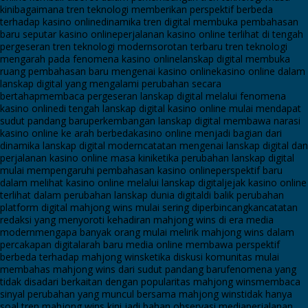
kini
bagaimana tren teknologi memberikan perspektif berbeda
terhadap kasino online
dinamika tren digital membuka pembahasan
baru seputar kasino online
perjalanan kasino online terlihat di tengah
pergeseran tren teknologi modern
sorotan terbaru tren teknologi
mengarah pada fenomena kasino online
lanskap digital membuka
ruang pembahasan baru mengenai kasino online
kasino online dalam
lanskap digital yang mengalami perubahan secara
bertahap
membaca pergeseran lanskap digital melalui fenomena
kasino online
di tengah lanskap digital kasino online mulai mendapat
sudut pandang baru
perkembangan lanskap digital membawa narasi
kasino online ke arah berbeda
kasino online menjadi bagian dari
dinamika lanskap digital modern
catatan mengenai lanskap digital dan
perjalanan kasino online masa kini
ketika perubahan lanskap digital
mulai mempengaruhi pembahasan kasino online
perspektif baru
dalam melihat kasino online melalui lanskap digital
jejak kasino online
terlihat dalam perubahan lanskap dunia digital
di balik perubahan
platform digital mahjong wins mulai sering diperbincangkan
catatan
redaksi yang menyoroti kehadiran mahjong wins di era media
modern
mengapa banyak orang mulai melirik mahjong wins dalam
percakapan digital
arah baru media online membawa perspektif
berbeda terhadap mahjong wins
ketika diskusi komunitas mulai
membahas mahjong wins dari sudut pandang baru
fenomena yang
tidak disadari berkaitan dengan popularitas mahjong wins
membaca
sinyal perubahan yang muncul bersama mahjong wins
tidak hanya
soal tren mahjong wins kini jadi bahan observasi media
perjalanan