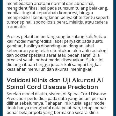
membedakan anatomi normal dan abnormal,
mengidentifikasi lesi pada sumsum tulang belakang,
menilai tingkat keparahan kompresi, hingga
memprediksi kemungkinan penyakit tertentu seperti
tumor spinal, spondilosis berat, mielitis, atau cedera
traumatik.
Proses pelatihan berlangsung berulang kali. Setiap
kali model memprediksi label penyakit pada suatu
gambar, hasilnya dibandingkan dengan label
kebenaran yang telah ditentukan oleh ahli radiologi
dan dokter spesialis saraf atau bedah saraf. Bila
prediksi salah, bobot model disesuaikan. Siklus ini
diulang ribuan hingga jutaan kali sampai tingkat
kesalahan menurun dan akurasi meningkat.
Validasi Klinis dan Uji Akurasi AI
Spinal Cord Disease Prediction
Setelah model dilatih, sistem AI Spinal Cord Disease
Prediction perlu diuji pada data yang belum pernah
dilihat sebelumnya. Tahapan ini krusial agar model
tidak hanya menghafal data pelatihan, tetapi benar
benar belajar pola yang bermakna secara klinis.