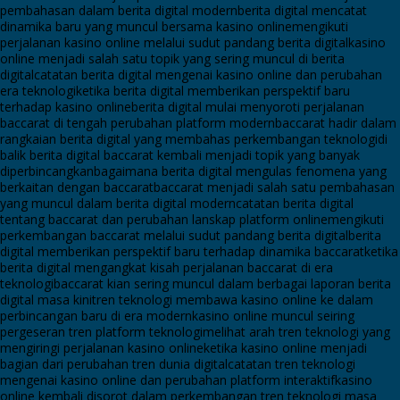
pembahasan dalam berita digital modern
berita digital mencatat
dinamika baru yang muncul bersama kasino online
mengikuti
perjalanan kasino online melalui sudut pandang berita digital
kasino
online menjadi salah satu topik yang sering muncul di berita
digital
catatan berita digital mengenai kasino online dan perubahan
era teknologi
ketika berita digital memberikan perspektif baru
terhadap kasino online
berita digital mulai menyoroti perjalanan
baccarat di tengah perubahan platform modern
baccarat hadir dalam
rangkaian berita digital yang membahas perkembangan teknologi
di
balik berita digital baccarat kembali menjadi topik yang banyak
diperbincangkan
bagaimana berita digital mengulas fenomena yang
berkaitan dengan baccarat
baccarat menjadi salah satu pembahasan
yang muncul dalam berita digital modern
catatan berita digital
tentang baccarat dan perubahan lanskap platform online
mengikuti
perkembangan baccarat melalui sudut pandang berita digital
berita
digital memberikan perspektif baru terhadap dinamika baccarat
ketika
berita digital mengangkat kisah perjalanan baccarat di era
teknologi
baccarat kian sering muncul dalam berbagai laporan berita
digital masa kini
tren teknologi membawa kasino online ke dalam
perbincangan baru di era modern
kasino online muncul seiring
pergeseran tren platform teknologi
melihat arah tren teknologi yang
mengiringi perjalanan kasino online
ketika kasino online menjadi
bagian dari perubahan tren dunia digital
catatan tren teknologi
mengenai kasino online dan perubahan platform interaktif
kasino
online kembali disorot dalam perkembangan tren teknologi masa