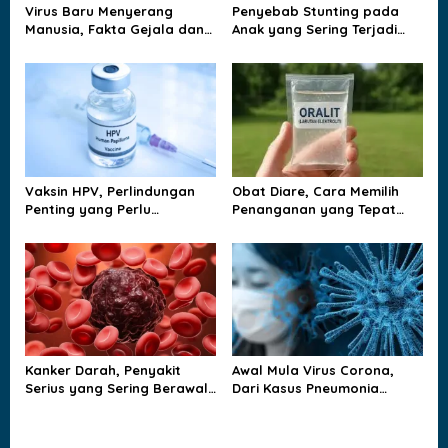
a
Virus Baru Menyerang
Penyebab Stunting pada
t
Manusia, Fakta Gejala dan
Anak yang Sering Terjadi
Jalur Penularannya
dan Jarang Disadari
i
Keluarga
o
n
Vaksin HPV, Perlindungan
Obat Diare, Cara Memilih
Penting yang Perlu
Penanganan yang Tepat
Dipahami Sejak Dini
agar Tubuh Tidak
Kehilangan Cairan
Kanker Darah, Penyakit
Awal Mula Virus Corona,
Serius yang Sering Berawal
Dari Kasus Pneumonia
dari Gejala yang Tampak
Misterius sampai Dunia
Biasa
Berubah