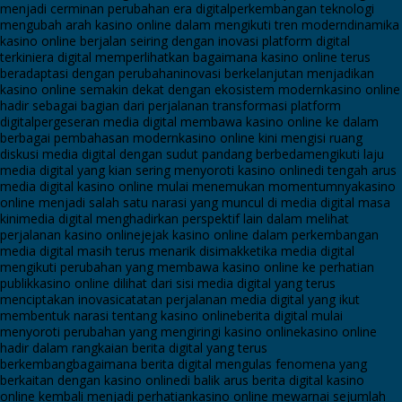
menjadi cerminan perubahan era digital
perkembangan teknologi
mengubah arah kasino online dalam mengikuti tren modern
dinamika
kasino online berjalan seiring dengan inovasi platform digital
terkini
era digital memperlihatkan bagaimana kasino online terus
beradaptasi dengan perubahan
inovasi berkelanjutan menjadikan
kasino online semakin dekat dengan ekosistem modern
kasino online
hadir sebagai bagian dari perjalanan transformasi platform
digital
pergeseran media digital membawa kasino online ke dalam
berbagai pembahasan modern
kasino online kini mengisi ruang
diskusi media digital dengan sudut pandang berbeda
mengikuti laju
media digital yang kian sering menyoroti kasino online
di tengah arus
media digital kasino online mulai menemukan momentumnya
kasino
online menjadi salah satu narasi yang muncul di media digital masa
kini
media digital menghadirkan perspektif lain dalam melihat
perjalanan kasino online
jejak kasino online dalam perkembangan
media digital masih terus menarik disimak
ketika media digital
mengikuti perubahan yang membawa kasino online ke perhatian
publik
kasino online dilihat dari sisi media digital yang terus
menciptakan inovasi
catatan perjalanan media digital yang ikut
membentuk narasi tentang kasino online
berita digital mulai
menyoroti perubahan yang mengiringi kasino online
kasino online
hadir dalam rangkaian berita digital yang terus
berkembang
bagaimana berita digital mengulas fenomena yang
berkaitan dengan kasino online
di balik arus berita digital kasino
online kembali menjadi perhatian
kasino online mewarnai sejumlah