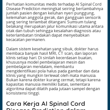
Perhatian komunitas medis terhadap AI Spinal Cord
n
Disease Prediction meningkat seiring bertambahnya
o
jumlah pasien dengan keluhan nyeri punggung,
s
kelemahan anggota gerak, dan gangguan sensorik
i
yang sering terlambat ditangani. Sumsum tulang
s
belakang merupakan jalur komunikasi utama antara
T
otak dan tubuh sehingga kesalahan diagnosis atau
i
keterlambatan tindakan dapat menyebabkan
n
kecacatan permanen.
g
g
i
Dalam sistem kesehatan yang sibuk, dokter harus
membaca banyak hasil MRI, CT scan, dan laporan
klinis setiap hari. Di sinilah kecerdasan buatan,
khususnya model pembelajaran mesin dan
pembelajaran mendalam, membantu
mengidentifikasi pola halus pada gambar dan data
klinis yang mungkin terlewat oleh mata manusia.
Bukan karena dokter kurang cermat, tetapi karena
kapasitas manusia memiliki batas, sementara
algoritma dapat dilatih pada jutaan sampel dengan
konsistensi tinggi.
Cara Kerja AI Spinal Cord