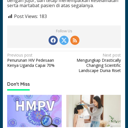
dengan jujur, dan tetap menempatkan keselamatan
serta martabat pasien di atas segalanya.
Post Views:
183
Follow Us
P
Previous post
Next post
Penurunan HIV Pedesaan
Mengungkap Drastically
o
Kenya Uganda Capai 70%
Changing Scientific
s
Landscape Dunia Riset
t
Don't Miss
n
a
v
i
g