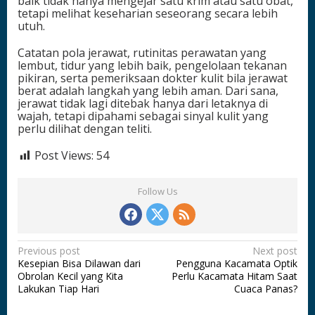
baik tidak hanya mengejar satu krim atau satu obat,
tetapi melihat keseharian seseorang secara lebih
utuh.
Catatan pola jerawat, rutinitas perawatan yang
lembut, tidur yang lebih baik, pengelolaan tekanan
pikiran, serta pemeriksaan dokter kulit bila jerawat
berat adalah langkah yang lebih aman. Dari sana,
jerawat tidak lagi ditebak hanya dari letaknya di
wajah, tetapi dipahami sebagai sinyal kulit yang
perlu dilihat dengan teliti.
Post Views:
54
Follow Us
P
Previous post
Next post
Kesepian Bisa Dilawan dari
Pengguna Kacamata Optik
o
Obrolan Kecil yang Kita
Perlu Kacamata Hitam Saat
s
Lakukan Tiap Hari
Cuaca Panas?
t