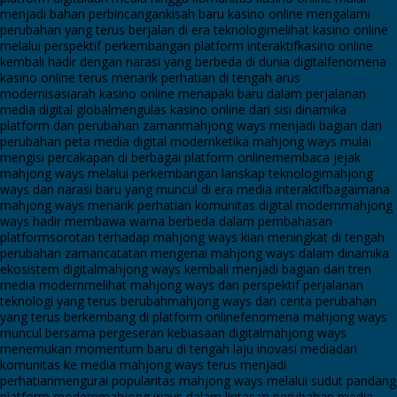
menjadi bahan perbincangan
kisah baru kasino online mengalami
perubahan yang terus berjalan di era teknologi
melihat kasino online
melalui perspektif perkembangan platform interaktif
kasino online
kembali hadir dengan narasi yang berbeda di dunia digital
fenomena
kasino online terus menarik perhatian di tengah arus
modernisasi
arah kasino online menapaki baru dalam perjalanan
media digital global
mengulas kasino online dari sisi dinamika
platform dan perubahan zaman
mahjong ways menjadi bagian dari
perubahan peta media digital modern
ketika mahjong ways mulai
mengisi percakapan di berbagai platform online
membaca jejak
mahjong ways melalui perkembangan lanskap teknologi
mahjong
ways dan narasi baru yang muncul di era media interaktif
bagaimana
mahjong ways menarik perhatian komunitas digital modern
mahjong
ways hadir membawa warna berbeda dalam pembahasan
platform
sorotan terhadap mahjong ways kian meningkat di tengah
perubahan zaman
catatan mengenai mahjong ways dalam dinamika
ekosistem digital
mahjong ways kembali menjadi bagian dari tren
media modern
melihat mahjong ways dari perspektif perjalanan
teknologi yang terus berubah
mahjong ways dan cerita perubahan
yang terus berkembang di platform online
fenomena mahjong ways
muncul bersama pergeseran kebiasaan digital
mahjong ways
menemukan momentum baru di tengah laju inovasi media
dari
komunitas ke media mahjong ways terus menjadi
perhatian
mengurai popularitas mahjong ways melalui sudut pandang
platform modern
mahjong ways dalam lintasan perubahan media