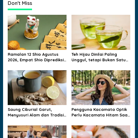
Don't Miss
n
a
v
i
g
a
Ramalan 12 Shio Agustus
Teh Hijau Dinilai Paling
t
2026, Empat Shio Diprediksi
Unggul, tetapi Bukan Satu
Paling Beruntung
Satunya Pilihan Sehat
i
o
n
Saung Ciburial Garut,
Pengguna Kacamata Optik
Menyusuri Alam dan Tradisi
Perlu Kacamata Hitam Saat
dalam Satu Perjalanan
Cuaca Panas?