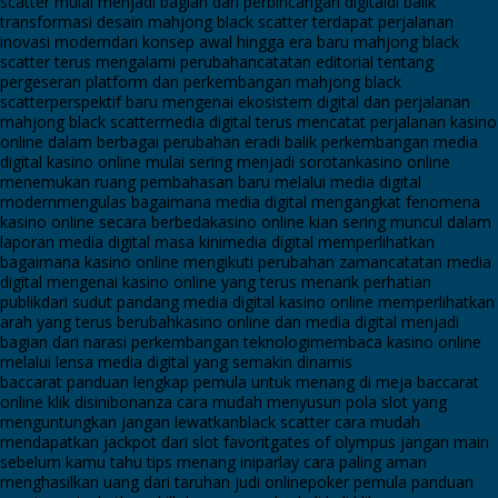
scatter mulai menjadi bagian dari perbincangan digital
di balik
transformasi desain mahjong black scatter terdapat perjalanan
inovasi modern
dari konsep awal hingga era baru mahjong black
scatter terus mengalami perubahan
catatan editorial tentang
pergeseran platform dan perkembangan mahjong black
scatter
perspektif baru mengenai ekosistem digital dan perjalanan
mahjong black scatter
media digital terus mencatat perjalanan kasino
online dalam berbagai perubahan era
di balik perkembangan media
digital kasino online mulai sering menjadi sorotan
kasino online
menemukan ruang pembahasan baru melalui media digital
modern
mengulas bagaimana media digital mengangkat fenomena
kasino online secara berbeda
kasino online kian sering muncul dalam
laporan media digital masa kini
media digital memperlihatkan
bagaimana kasino online mengikuti perubahan zaman
catatan media
digital mengenai kasino online yang terus menarik perhatian
publik
dari sudut pandang media digital kasino online memperlihatkan
arah yang terus berubah
kasino online dan media digital menjadi
bagian dari narasi perkembangan teknologi
membaca kasino online
melalui lensa media digital yang semakin dinamis
baccarat panduan lengkap pemula untuk menang di meja baccarat
online klik disini
bonanza cara mudah menyusun pola slot yang
menguntungkan jangan lewatkan
black scatter cara mudah
mendapatkan jackpot dari slot favorit
gates of olympus jangan main
sebelum kamu tahu tips menang ini
parlay cara paling aman
menghasilkan uang dari taruhan judi online
poker pemula panduan