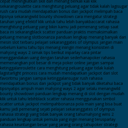
cepat meningkatkan skill dan menang berkali kali klik
sekarang
roulette cara menghitung peluang agar tidak kalah lagi
sugar
rush cara mudah mendapatkan bonus dan jackpot melimpah baca
tipsnya sekarang
wild bounty showdown cara mengatur strategi
taruhan yang efektif klik untuk tahu lebih banyak
baccarat rahasia
menghitung peluang yang bikin kamu jadi pemenang setiap saat
baca ini sekarang
black scatter panduan praktis memaksimalkan
peluang menang slot
bonanza panduan lengkap menang banyak dari
mesin slot terbaru pelajari sekarang
gates of olympus jangan main
sebelum kamu tahu tips menang ini
ingin menang konsisten di
mahjong ways 2 simak tips berikut ini
parlay cara pintar
menggandakan uang dengan taruhan sederhana
poker rahasia
memenangkan pot besar di meja poker online jangan sampai
ketinggalan
roulette cara menghitung peluang agar tidak kalah
lagi
starlight princess cara mudah mendapatkan jackpot dari slot
favoritmu jangan sampai ketinggalan
sugar rush rahasia
mendapatkan bonus dan jackpot yang tidak banyak diketahui baca
tipsnya
tips ampuh main mahjong ways 2 agar selalu menang
wild
bounty showdown panduan lengkap menang di slot dengan mudah
klik untuk tahu lebih
black scatter rahasia menggunakan simbol
scatter untuk jackpot melimpah
bonanza pola main yang bisa buat
kamu jadi pemenang sejati pelajari sekarang
gates of olympus
rahasia strategi yang tidak banyak orang tahu
mahjong wins 2
panduan lengkap untuk pemula yang ingin menang terus
parlay
rahasia keuntungan besar yang jarang orang tahu
poker strategi