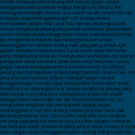
terbukti membuat kamu menang lebih banyak jangan sampai
ketinggalan
roulette panduan lengkap menghitung peluang dan
menang besar
starlight princess cara mudah meraih jackpot dari slot
ini jangan sampai ketinggalan
sugar rush strategi rahasia
mendapatkan jackpot lebih cepat baca tipsnya sekarang
baccarat
rahasia menghitung peluang yang pemain profesional gunakan
black
scatter strategi rahasia menggunakan simbol scatter
bonanza teknik
jitu menghindari kekalahan dan menang konsisten pelajari
sekarang
gates of olympus strategi main yang paling ampuh agar
jackpot menantimu
mahjong wins 2 pola scatter yang bikin kamu
paling diingat
parlay teknik jitu meningkatkan keuntungan dari taruhan
parlay
poker teknik membaca gerak lawan yang harus kamu kuasai
jangan sampai ketinggalan
roulette panduan mudah menghitung
peluang dan mendapatkan jackpot
starlight princess rahasia main slot
yang bisa bawa kamu ke jackpot melimpah jangan sampai
ketinggalan
sugar rush tips cepat mendapatkan bonus besar di slot
favorit baca ini sekarang
baccarat rahasia menghitung peluang yang
tidak banyak orang tahu baca sekarang
black scatter trik mudah
menggandakan keuntungan dari slot favoritmu
bonanza tips jitu
menghindari kekalahan dan menang lebih banyak pelajari
sekarang
gates of olympus strategi rahasia yang bikin kamu jadi
pemenang
mahjong wins 2 pola scatter yang bisa kamu terapkan
sekarang juga
parlay trik berbeda yang bisa bikin uangmu melimpah
tiap hari
poker teknik profesional paling ampuh untuk menang di meja
online jangan sampai ketinggalan
roulette strategi paling mudah dan