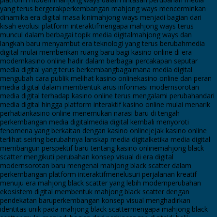
yang terus bergerak
perkembangan mahjong ways mencerminkan
dinamika era digital masa kini
mahjong ways menjadi bagian dari
kisah evolusi platform interaktif
mengapa mahjong ways terus
muncul dalam berbagai topik media digital
mahjong ways dan
langkah baru menyambut era teknologi yang terus berubah
media
digital mulai memberikan ruang baru bagi kasino online di era
modern
kasino online hadir dalam berbagai percakapan seputar
media digital yang terus berkembang
bagaimana media digital
mengubah cara publik melihat kasino online
kasino online dan peran
media digital dalam membentuk arus informasi modern
sorotan
media digital terhadap kasino online terus mengalami perubahan
dari
media digital hingga platform interaktif kasino online mulai menarik
perhatian
kasino online menemukan narasi baru di tengah
perkembangan media digital
media digital kembali menyoroti
fenomena yang berkaitan dengan kasino online
jejak kasino online
terlihat seiring berubahnya lanskap media digital
ketika media digital
membangun perspektif baru tentang kasino online
mahjong black
scatter mengikuti perubahan konsep visual di era digital
modern
sorotan baru mengenai mahjong black scatter dalam
perkembangan platform interaktif
menelusuri perjalanan kreatif
menuju era mahjong black scatter yang lebih modern
perubahan
ekosistem digital membentuk mahjong black scatter dengan
pendekatan baru
perkembangan konsep visual menghadirkan
identitas unik pada mahjong black scatter
mengapa mahjong black