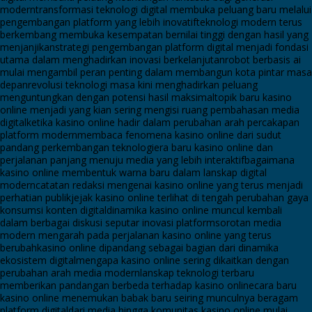
modern
transformasi teknologi digital membuka peluang baru melalui
pengembangan platform yang lebih inovatif
teknologi modern terus
berkembang membuka kesempatan bernilai tinggi dengan hasil yang
menjanjikan
strategi pengembangan platform digital menjadi fondasi
utama dalam menghadirkan inovasi berkelanjutan
robot berbasis ai
mulai mengambil peran penting dalam membangun kota pintar masa
depan
revolusi teknologi masa kini menghadirkan peluang
menguntungkan dengan potensi hasil maksimal
topik baru kasino
online menjadi yang kian sering mengisi ruang pembahasan media
digital
ketika kasino online hadir dalam perubahan arah percakapan
platform modern
membaca fenomena kasino online dari sudut
pandang perkembangan teknologi
era baru kasino online dan
perjalanan panjang menuju media yang lebih interaktif
bagaimana
kasino online membentuk warna baru dalam lanskap digital
modern
catatan redaksi mengenai kasino online yang terus menjadi
perhatian publik
jejak kasino online terlihat di tengah perubahan gaya
konsumsi konten digital
dinamika kasino online muncul kembali
dalam berbagai diskusi seputar inovasi platform
sorotan media
modern mengarah pada perjalanan kasino online yang terus
berubah
kasino online dipandang sebagai bagian dari dinamika
ekosistem digital
mengapa kasino online sering dikaitkan dengan
perubahan arah media modern
lanskap teknologi terbaru
memberikan pandangan berbeda terhadap kasino online
cara baru
kasino online menemukan babak baru seiring munculnya beragam
platform digital
dari media hingga komunitas kasino online mulai