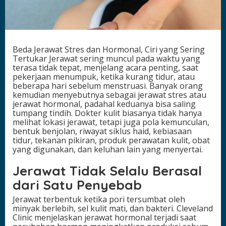
r
m
o
n
a
Beda Jerawat Stres dan Hormonal, Ciri yang Sering
l
Tertukar Jerawat sering muncul pada waktu yang
,
terasa tidak tepat, menjelang acara penting, saat
C
pekerjaan menumpuk, ketika kurang tidur, atau
i
beberapa hari sebelum menstruasi. Banyak orang
r
kemudian menyebutnya sebagai jerawat stres atau
i
jerawat hormonal, padahal keduanya bisa saling
y
tumpang tindih. Dokter kulit biasanya tidak hanya
a
melihat lokasi jerawat, tetapi juga pola kemunculan,
n
bentuk benjolan, riwayat siklus haid, kebiasaan
g
tidur, tekanan pikiran, produk perawatan kulit, obat
S
yang digunakan, dan keluhan lain yang menyertai.
e
r
Jerawat Tidak Selalu Berasal
i
n
dari Satu Penyebab
g
T
Jerawat terbentuk ketika pori tersumbat oleh
e
minyak berlebih, sel kulit mati, dan bakteri. Cleveland
r
Clinic menjelaskan jerawat hormonal terjadi saat
t