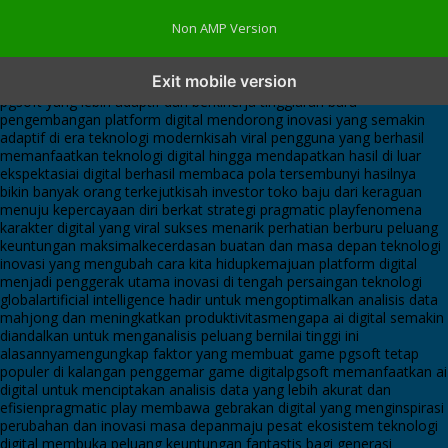
Non AMP Version
transformasi digital pragmatic play menjadi inspirasi baru dalam
Exit mobile version
menghadirkan inovasi berkualitas
ai digital menjadi kunci analisis data
pgsoft yang lebih adaptif dan berkinerja tinggi
arah baru
pengembangan platform digital mendorong inovasi yang semakin
adaptif di era teknologi modern
kisah viral pengguna yang berhasil
memanfaatkan teknologi digital hingga mendapatkan hasil di luar
ekspektasi
ai digital berhasil membaca pola tersembunyi hasilnya
bikin banyak orang terkejut
kisah investor toko baju dari keraguan
menuju kepercayaan diri berkat strategi pragmatic play
fenomena
karakter digital yang viral sukses menarik perhatian berburu peluang
keuntungan maksimal
kecerdasan buatan dan masa depan teknologi
inovasi yang mengubah cara kita hidup
kemajuan platform digital
menjadi penggerak utama inovasi di tengah persaingan teknologi
global
artificial intelligence hadir untuk mengoptimalkan analisis data
mahjong dan meningkatkan produktivitas
mengapa ai digital semakin
diandalkan untuk menganalisis peluang bernilai tinggi ini
alasannya
mengungkap faktor yang membuat game pgsoft tetap
populer di kalangan penggemar game digital
pgsoft memanfaatkan ai
digital untuk menciptakan analisis data yang lebih akurat dan
efisien
pragmatic play membawa gebrakan digital yang menginspirasi
perubahan dan inovasi masa depan
maju pesat ekosistem teknologi
digital membuka peluang keuntungan fantastis bagi generasi