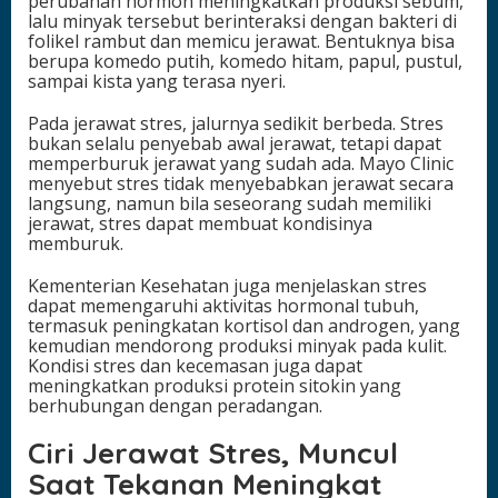
perubahan hormon meningkatkan produksi sebum,
u
lalu minyak tersebut berinteraksi dengan bakteri di
k
folikel rambut dan memicu jerawat. Bentuknya bisa
a
berupa komedo putih, komedo hitam, papul, pustul,
r
sampai kista yang terasa nyeri.
Pada jerawat stres, jalurnya sedikit berbeda. Stres
bukan selalu penyebab awal jerawat, tetapi dapat
memperburuk jerawat yang sudah ada. Mayo Clinic
menyebut stres tidak menyebabkan jerawat secara
langsung, namun bila seseorang sudah memiliki
jerawat, stres dapat membuat kondisinya
memburuk.
Kementerian Kesehatan juga menjelaskan stres
dapat memengaruhi aktivitas hormonal tubuh,
termasuk peningkatan kortisol dan androgen, yang
kemudian mendorong produksi minyak pada kulit.
Kondisi stres dan kecemasan juga dapat
meningkatkan produksi protein sitokin yang
berhubungan dengan peradangan.
Ciri Jerawat Stres, Muncul
Saat Tekanan Meningkat