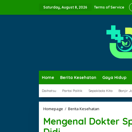
Skip
to
Saturday, August 8, 2026
Terms of Service
content
Home
Berita Kesehatan
Gaya Hidup
Daihatsu
Partai Politik
Sepakbola Kita
Banjir J
Mengenal
Homepage
/
Berita Kesehatan
Dokter
Mengenal Dokter Sp
Spesialis
Ortopedi
Didi
Bogor