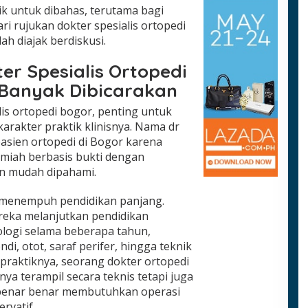
ik untuk dibahas, terutama bagi
i rujukan dokter spesialis ortopedi
 diajak berdiskusi.
ter Spesialis Ortopedi
 Banyak Dibicarakan
is ortopedi bogor, penting untuk
arakter praktik klinisnya. Nama dr
pasien ortopedi di Bogor karena
iah berbasis bukti dengan
n mudah dipahami.
 menempuh pendidikan panjang.
reka melanjutkan pendidikan
ologi selama beberapa tahun,
di, otot, saraf perifer, hingga teknik
m praktiknya, seorang dokter ortopedi
anya terampil secara teknis tetapi juga
 benar benar membutuhkan operasi
rvatif.