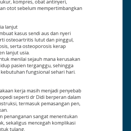
rukur, kompres, obat antinyeri,
uatan otot sebelum mempertimbangkan
ia lanjut
buat kasus sendi aus dan nyeri
ti osteoartritis lutut dan pinggul,
sis, serta osteoporosis kerap
n lanjut usia.
ntuk menilai sejauh mana kerusakan
hidup pasien terganggu, sehingga
 kebutuhan fungsional sehari hari.
elakaan kerja masih menjadi penyebab
opedi seperti dr Didi berperan dalam
struksi, termasuk pemasangan pen,
kan.
atan penanganan sangat menentukan
k, sekaligus mencegah komplikasi
ntuk tulang.