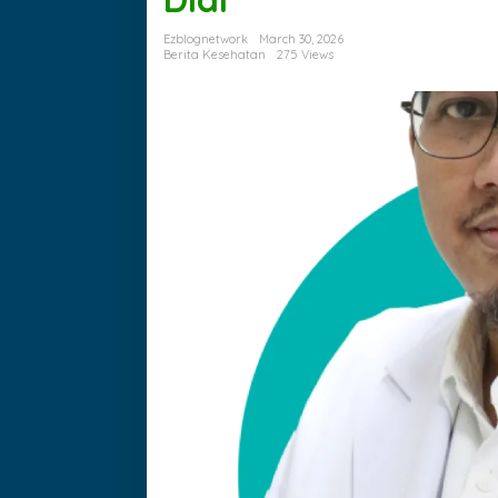
dr
Didi
Ezblognetwork
March 30, 2026
Berita Kesehatan
275 Views