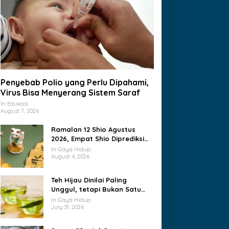
Penyebab Polio yang Perlu Dipahami,
Virus Bisa Menyerang Sistem Saraf
In Edukasi
August 7, 2026
Ramalan 12 Shio Agustus
2026, Empat Shio Diprediksi
Paling Beruntung
In Gaya Hidup
August 4, 2026
Teh Hijau Dinilai Paling
Unggul, tetapi Bukan Satu
Satunya Pilihan Sehat
In Gaya Hidup
July 31, 2026