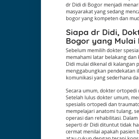
dr Didi di Bogor menjadi menar
masyarakat yang sedang mencar
bogor yang kompeten dan mudah
Siapa dr Didi, Dok
Bogor yang Mulai
Sebelum memilih dokter spesial
memahami latar belakang dan k
Didi mulai dikenal di kalangan 
menggabungkan pendekatan ilm
komunikasi yang sederhana da
Secara umum, dokter ortopedi
Setelah lulus dokter umum, me
spesialis ortopedi dan traumat
mempelajari anatomi tulang, sen
operasi dan rehabilitasi. Dala
seperti dr Didi dituntut tidak h
cermat menilai apakah pasien
atau cukup dengan terapi konse