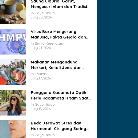
Saung Ciburial Garut,
Menyusuri Alam dan Tradisi
dalam Satu Perjalanan
In Gaya Hidup
July 25, 2026
Virus Baru Menyerang
Manusia, Fakta Gejala dan
Jalur Penularannya
In Berita Kesehatan
July 21, 2026
Makanan Mengandung
Merkuri, Kenali Jenis dan
Batas Konsumsinya
In Edukasi
July 17, 2026
Pengguna Kacamata Optik
Perlu Kacamata Hitam Saat
Cuaca Panas?
In Gaya Hidup
July 13, 2026
Beda Jerawat Stres dan
Hormonal, Ciri yang Sering
Tertukar
In Gaya Hidup