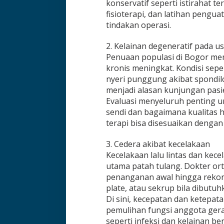
konservatif seperti istirahat te
fisioterapi, dan latihan peng
tindakan operasi.
2. Kelainan degeneratif pada us
Penuaan populasi di Bogor mem
kronis meningkat. Kondisi seper
nyeri punggung akibat spondilo
menjadi alasan kunjungan pasie
Evaluasi menyeluruh penting u
sendi dan bagaimana kualitas 
terapi bisa disesuaikan dengan
3. Cedera akibat kecelakaan
Kecelakaan lalu lintas dan kec
utama patah tulang. Dokter ort
penanganan awal hingga rekon
plate, atau sekrup bila dibutuh
Di sini, kecepatan dan ketep
pemulihan fungsi anggota gera
seperti infeksi dan kelainan be