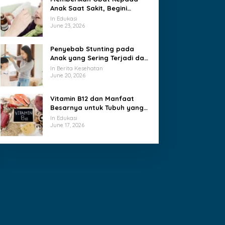
Anak Saat Sakit, Begini
Caranya
In Edukasi
June 23, 2026
Penyebab Stunting pada
Anak yang Sering Terjadi dan
Jarang Disadari Keluarga
In Berita Kesehatan
June 20, 2026
Vitamin B12 dan Manfaat
Besarnya untuk Tubuh yang
Sering Terlupakan
In Edukasi
June 17, 2026