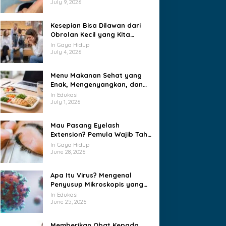
July 9, 2026
Kesepian Bisa Dilawan dari
Obrolan Kecil yang Kita
Lakukan Tiap Hari
In Gaya Hidup
July 4, 2026
Menu Makanan Sehat yang
Enak, Mengenyangkan, dan
Mudah Diterapkan Setiap
In Edukasi
Hari
July 1, 2026
Mau Pasang Eyelash
Extension? Pemula Wajib Tahu
Sebelum ke Salon
In Gaya Hidup
June 28, 2026
Apa Itu Virus? Mengenal
Penyusup Mikroskopis yang
Menguasai Sel Hidup
In Edukasi
June 25, 2026
Memberikan Obat Kepada