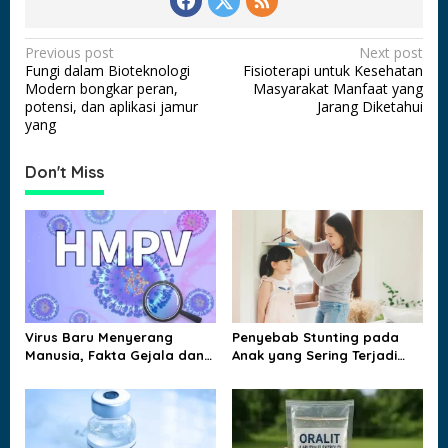
P
Previous post
Next post
Fungi dalam Bioteknologi
Fisioterapi untuk Kesehatan
o
Modern bongkar peran,
Masyarakat Manfaat yang
s
potensi, dan aplikasi jamur
Jarang Diketahui
yang
t
n
Don't Miss
a
v
i
g
a
t
Virus Baru Menyerang
Penyebab Stunting pada
Manusia, Fakta Gejala dan
Anak yang Sering Terjadi
i
Jalur Penularannya
dan Jarang Disadari
o
Keluarga
n