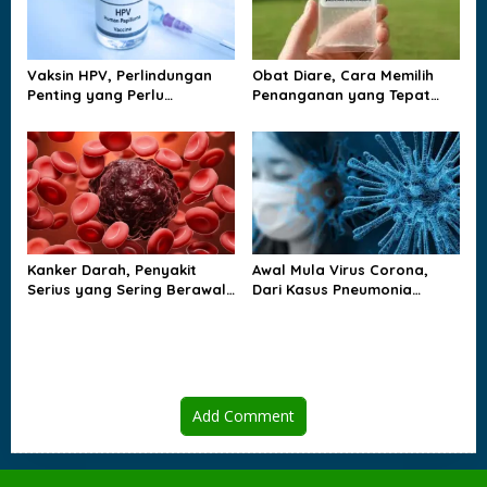
Vaksin HPV, Perlindungan
Obat Diare, Cara Memilih
Penting yang Perlu
Penanganan yang Tepat
Dipahami Sejak Dini
agar Tubuh Tidak
Kehilangan Cairan
Kanker Darah, Penyakit
Awal Mula Virus Corona,
Serius yang Sering Berawal
Dari Kasus Pneumonia
dari Gejala yang Tampak
Misterius sampai Dunia
Biasa
Berubah
Add Comment