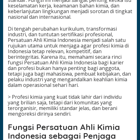
keselamatan kerja, keamanan bahan kimia, dan
P
keberlanjutan lingkungan menjadi sorotan di tingkat
r
nasional dan internasional.
o
f
e
Di tengah perubahan kurikulum, transformasi
s
industri, dan tuntutan sertifikasi profesional,
i
Persatuan Ahli Kimia Indonesia menjadi salah satu
rujukan utama untuk menjaga agar profesi kimia di
Indonesia tetap relevan, kompetitif, dan
berintegritas. Karena itu, memahami secara rinci
fungsi Persatuan Ahli Kimia Indonesia bagi karier
dan profesi bukan hanya penting bagi anggota,
tetapi juga bagi mahasiswa, pembuat kebijakan, dan
pelaku industri yang mengandalkan keahlian kimia
dalam operasional sehari hari.
> Profesi kimia yang kuat tidak lahir dari individu
yang brilian saja, tetapi dari komunitas yang
terorganisir, memiliki standar jelas, dan berani
mengoreksi dirinya sendiri.
Fungsi Persatuan Ahli Kimia
Indonesia sebagai Penjaga