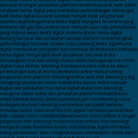
baccarat di tengah perubahan platform modern
baccarat hadir dalam
rangkaian berita digital yang membahas perkembangan teknologi
di
balik berita digital baccarat kembali menjadi topik yang banyak
diperbincangkan
bagaimana berita digital mengulas fenomena yang
berkaitan dengan baccarat
baccarat menjadi salah satu pembahasan
yang muncul dalam berita digital modern
catatan berita digital
tentang baccarat dan perubahan lanskap platform online
mengikuti
perkembangan baccarat melalui sudut pandang berita digital
berita
digital memberikan perspektif baru terhadap dinamika baccarat
ketika
berita digital mengangkat kisah perjalanan baccarat di era
teknologi
baccarat kian sering muncul dalam berbagai laporan berita
digital masa kini
tren teknologi membawa kasino online ke dalam
perbincangan baru di era modern
kasino online muncul seiring
pergeseran tren platform teknologi
melihat arah tren teknologi yang
mengiringi perjalanan kasino online
ketika kasino online menjadi
bagian dari perubahan tren dunia digital
catatan tren teknologi
mengenai kasino online dan perubahan platform interaktif
kasino
online kembali disorot dalam perkembangan tren teknologi masa
kini
bagaimana tren teknologi memberikan perspektif berbeda
terhadap kasino online
dinamika tren digital membuka pembahasan
baru seputar kasino online
perjalanan kasino online terlihat di tengah
pergeseran tren teknologi modern
sorotan terbaru tren teknologi
mengarah pada fenomena kasino online
lanskap digital membuka
ruang pembahasan baru mengenai kasino online
kasino online dalam
lanskap digital yang mengalami perubahan secara