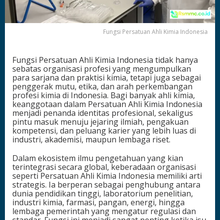
m
i
a
Fungsi Persatuan Ahli Kimia Indonesia
I
n
d
Fungsi Persatuan Ahli Kimia Indonesia tidak hanya
o
sebatas organisasi profesi yang mengumpulkan
n
para sarjana dan praktisi kimia, tetapi juga sebagai
e
penggerak mutu, etika, dan arah perkembangan
s
profesi kimia di Indonesia. Bagi banyak ahli kimia,
i
keanggotaan dalam Persatuan Ahli Kimia Indonesia
a
menjadi penanda identitas profesional, sekaligus
b
pintu masuk menuju jejaring ilmiah, pengakuan
a
kompetensi, dan peluang karier yang lebih luas di
g
industri, akademisi, maupun lembaga riset.
i
K
Dalam ekosistem ilmu pengetahuan yang kian
a
terintegrasi secara global, keberadaan organisasi
r
seperti Persatuan Ahli Kimia Indonesia memiliki arti
i
strategis. Ia berperan sebagai penghubung antara
e
dunia pendidikan tinggi, laboratorium penelitian,
r
industri kimia, farmasi, pangan, energi, hingga
d
lembaga pemerintah yang mengatur regulasi dan
a
standar. Fungsi ini menjadi sangat penting ketika isu
n