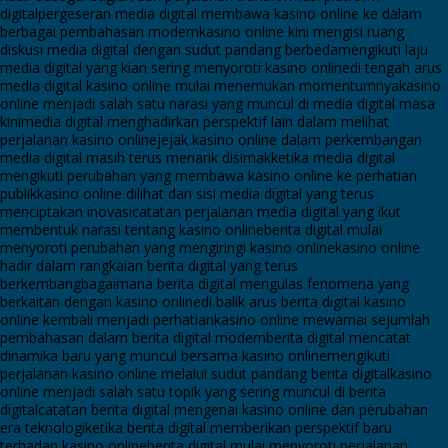
digital
pergeseran media digital membawa kasino online ke dalam
berbagai pembahasan modern
kasino online kini mengisi ruang
diskusi media digital dengan sudut pandang berbeda
mengikuti laju
media digital yang kian sering menyoroti kasino online
di tengah arus
media digital kasino online mulai menemukan momentumnya
kasino
online menjadi salah satu narasi yang muncul di media digital masa
kini
media digital menghadirkan perspektif lain dalam melihat
perjalanan kasino online
jejak kasino online dalam perkembangan
media digital masih terus menarik disimak
ketika media digital
mengikuti perubahan yang membawa kasino online ke perhatian
publik
kasino online dilihat dari sisi media digital yang terus
menciptakan inovasi
catatan perjalanan media digital yang ikut
membentuk narasi tentang kasino online
berita digital mulai
menyoroti perubahan yang mengiringi kasino online
kasino online
hadir dalam rangkaian berita digital yang terus
berkembang
bagaimana berita digital mengulas fenomena yang
berkaitan dengan kasino online
di balik arus berita digital kasino
online kembali menjadi perhatian
kasino online mewarnai sejumlah
pembahasan dalam berita digital modern
berita digital mencatat
dinamika baru yang muncul bersama kasino online
mengikuti
perjalanan kasino online melalui sudut pandang berita digital
kasino
online menjadi salah satu topik yang sering muncul di berita
digital
catatan berita digital mengenai kasino online dan perubahan
era teknologi
ketika berita digital memberikan perspektif baru
terhadap kasino online
berita digital mulai menyoroti perjalanan