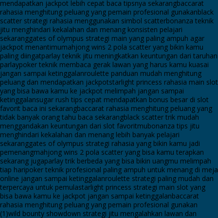
mendapatkan jackpot lebih cepat baca tipsnya sekarang
baccarat
rahasia menghitung peluang yang pemain profesional gunakan
black
scatter strategi rahasia menggunakan simbol scatter
bonanza teknik
jitu menghindari kekalahan dan menang konsisten pelajari
sekarang
gates of olympus strategi main yang paling ampuh agar
jackpot menantimu
mahjong wins 2 pola scatter yang bikin kamu
paling diingat
parlay teknik jitu meningkatkan keuntungan dari taruhan
parlay
poker teknik membaca gerak lawan yang harus kamu kuasai
jangan sampai ketinggalan
roulette panduan mudah menghitung
peluang dan mendapatkan jackpot
starlight princess rahasia main slot
yang bisa bawa kamu ke jackpot melimpah jangan sampai
ketinggalan
sugar rush tips cepat mendapatkan bonus besar di slot
favorit baca ini sekarang
baccarat rahasia menghitung peluang yang
tidak banyak orang tahu baca sekarang
black scatter trik mudah
menggandakan keuntungan dari slot favoritmu
bonanza tips jitu
menghindari kekalahan dan menang lebih banyak pelajari
sekarang
gates of olympus strategi rahasia yang bikin kamu jadi
pemenang
mahjong wins 2 pola scatter yang bisa kamu terapkan
sekarang juga
parlay trik berbeda yang bisa bikin uangmu melimpah
tiap hari
poker teknik profesional paling ampuh untuk menang di meja
online jangan sampai ketinggalan
roulette strategi paling mudah dan
terpercaya untuk pemula
starlight princess strategi main slot yang
bisa bawa kamu ke jackpot jangan sampai ketinggalan
baccarat
rahasia menghitung peluang yang pemain profesional gunakan
(1)
wild bounty showdown strategi jitu mengalahkan lawan dan