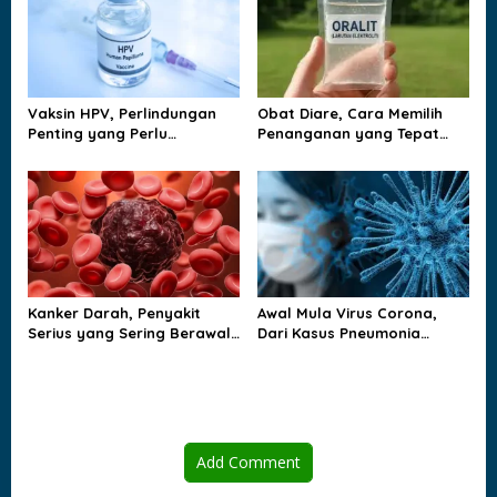
n
Vaksin HPV, Perlindungan
Obat Diare, Cara Memilih
Penting yang Perlu
Penanganan yang Tepat
Dipahami Sejak Dini
agar Tubuh Tidak
Kehilangan Cairan
Kanker Darah, Penyakit
Awal Mula Virus Corona,
Serius yang Sering Berawal
Dari Kasus Pneumonia
dari Gejala yang Tampak
Misterius sampai Dunia
Biasa
Berubah
Add Comment