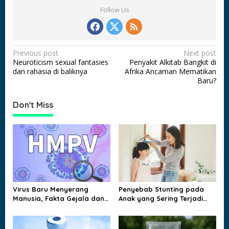
Follow Us
P
Previous post
Next post
Neuroticism sexual fantasies
Penyakit Alkitab Bangkit di
o
dan rahasia di baliknya
Afrika Ancaman Mematikan
s
Baru?
t
Don't Miss
n
a
v
i
g
a
Virus Baru Menyerang
Penyebab Stunting pada
t
Manusia, Fakta Gejala dan
Anak yang Sering Terjadi
Jalur Penularannya
dan Jarang Disadari
i
Keluarga
o