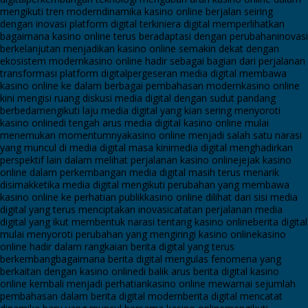
mengikuti tren modern
dinamika kasino online berjalan seiring
dengan inovasi platform digital terkini
era digital memperlihatkan
bagaimana kasino online terus beradaptasi dengan perubahan
inovasi
berkelanjutan menjadikan kasino online semakin dekat dengan
ekosistem modern
kasino online hadir sebagai bagian dari perjalanan
transformasi platform digital
pergeseran media digital membawa
kasino online ke dalam berbagai pembahasan modern
kasino online
kini mengisi ruang diskusi media digital dengan sudut pandang
berbeda
mengikuti laju media digital yang kian sering menyoroti
kasino online
di tengah arus media digital kasino online mulai
menemukan momentumnya
kasino online menjadi salah satu narasi
yang muncul di media digital masa kini
media digital menghadirkan
perspektif lain dalam melihat perjalanan kasino online
jejak kasino
online dalam perkembangan media digital masih terus menarik
disimak
ketika media digital mengikuti perubahan yang membawa
kasino online ke perhatian publik
kasino online dilihat dari sisi media
digital yang terus menciptakan inovasi
catatan perjalanan media
digital yang ikut membentuk narasi tentang kasino online
berita digital
mulai menyoroti perubahan yang mengiringi kasino online
kasino
online hadir dalam rangkaian berita digital yang terus
berkembang
bagaimana berita digital mengulas fenomena yang
berkaitan dengan kasino online
di balik arus berita digital kasino
online kembali menjadi perhatian
kasino online mewarnai sejumlah
pembahasan dalam berita digital modern
berita digital mencatat