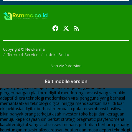
Copyright © Newkarma
Terms of Service
Indeks Berita
Non AMP Version
transformasi digital pragmatic play menjadi inspirasi baru dalam
Exit mobile version
menghadirkan inovasi berkualitas
ai digital menjadi kunci analisis data
pgsoft yang lebih adaptif dan berkinerja tinggi
arah baru
pengembangan platform digital mendorong inovasi yang semakin
adaptif di era teknologi modern
kisah viral pengguna yang berhasil
memanfaatkan teknologi digital hingga mendapatkan hasil di luar
ekspektasi
ai digital berhasil membaca pola tersembunyi hasilnya
bikin banyak orang terkejut
kisah investor toko baju dari keraguan
menuju kepercayaan diri berkat strategi pragmatic play
fenomena
karakter digital yang viral sukses menarik perhatian berburu peluang
keuntungan maksimal
kecerdasan buatan dan masa depan teknologi