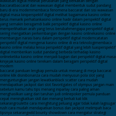
wawasan digital melihat perubahan yang berkaitan dengan
baccarat
baccarat dan wawasan digital membentuk sudut pandang
baru di era modern
membaca fenomena baccarat dari sisi wawasan
digital masa kini
perspektif digital melihat bagaimana kasino online
terus menarik perhatian
kasino online hadir dalam perspektif digital
yang semakin beragam
di balik perspektif digital kasino online
memperlihatkan arah yang terus berubah
mengapa perspektif digital
sering mengaitkan perkembangan dengan kasino online
kasino online
membangun narasi baru dalam perspektif digital modern
catatan
perspektif digital mengenai kasino online di era teknologi
membaca
kasino online melalui lensa perspektif digital yang lebih luas
perspektif
digital memberikan sudut pandang berbeda terhadap kasino
online
ketika kasino online menjadi bagian dari perspektif digital masa
kini
jejak kasino online terekam dalam beragam perspektif digital
modern
baccarat panduan lengkap pemula untuk menang di meja baccarat
online klik disini
bonanza cara mudah menyusun pola slot yang
menguntungkan jangan lewatkan
black scatter cara mudah
mendapatkan jackpot dari slot favorit
gates of olympus jangan main
sebelum kamu tahu tips menang ini
parlay cara paling aman
menghasilkan uang dari taruhan judi online
poker pemula panduan
cepat meningkatkan skill dan menang berkali kali klik
sekarang
roulette cara menghitung peluang agar tidak kalah lagi
sugar
rush cara mudah mendapatkan bonus dan jackpot melimpah baca
tipsnya sekarang
wild bounty showdown cara mengatur strategi