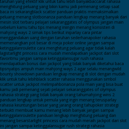
taruhan yang efektif klik untuk tahu lebih banyak
baccarat rahasia
menghitung peluang yang bikin kamu jadi pemenang setiap saat
baca ini sekarang
black scatter panduan praktis memaksimalkan
peluang menang slot
bonanza panduan lengkap menang banyak dari
mesin slot terbaru pelajari sekarang
gates of olympus jangan main
sebelum kamu tahu tips menang ini
ingin menang konsisten di
mahjong ways 2 simak tips berikut ini
parlay cara pintar
menggandakan uang dengan taruhan sederhana
poker rahasia
memenangkan pot besar di meja poker online jangan sampai
ketinggalan
roulette cara menghitung peluang agar tidak kalah
lagi
starlight princess cara mudah mendapatkan jackpot dari slot
favoritmu jangan sampai ketinggalan
sugar rush rahasia
mendapatkan bonus dan jackpot yang tidak banyak diketahui baca
tipsnya
tips ampuh main mahjong ways 2 agar selalu menang
wild
bounty showdown panduan lengkap menang di slot dengan mudah
klik untuk tahu lebih
black scatter rahasia menggunakan simbol
scatter untuk jackpot melimpah
bonanza pola main yang bisa buat
kamu jadi pemenang sejati pelajari sekarang
gates of olympus
rahasia strategi yang tidak banyak orang tahu
mahjong wins 2
panduan lengkap untuk pemula yang ingin menang terus
parlay
rahasia keuntungan besar yang jarang orang tahu
poker strategi
terbukti membuat kamu menang lebih banyak jangan sampai
ketinggalan
roulette panduan lengkap menghitung peluang dan
menang besar
starlight princess cara mudah meraih jackpot dari slot
ini jangan sampai ketinggalan
sugar rush strategi rahasia