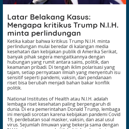
n
t
a
Latar Belakang Kasus:
P
Mengapa kritikus Trump N.I.H.
e
r
minta perlindungan
l
i
Ketika kabar bahwa kritikus Trump N.I.H. minta
n
perlindungan mulai beredar di kalangan media
d
kesehatan dan kebijakan publik di Amerika Serikat,
u
banyak pihak segera mengaitkannya dengan
n
hubungan yang rumit antara sains, politik, dan
g
keamanan pribadi. Di tengah iklim polarisasi yang
a
tajam, setiap pernyataan ilmiah yang menyentuh isu
n
sensitif seperti pandemi, vaksin, dan pendanaan
,
riset bisa berubah menjadi bahan bakar konflik
R
politik.
a
h
National Institutes of Health atau N.I.H. adalah
a
lembaga riset kesehatan paling berpengaruh di
s
dunia. Di era pemerintahan Donald Trump, lembaga
i
ini menjadi sorotan karena kebijakan pandemi Covid
a
19, perdebatan soal masker, vaksin, dan asal usul
B
virus. Sejumlah ilmuwan yang bekerja sama dengan
o