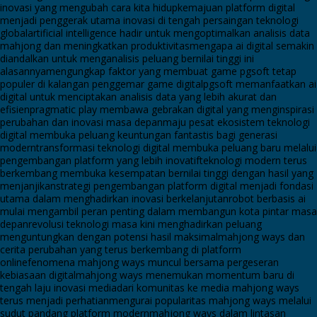
inovasi yang mengubah cara kita hidup
kemajuan platform digital
menjadi penggerak utama inovasi di tengah persaingan teknologi
global
artificial intelligence hadir untuk mengoptimalkan analisis data
mahjong dan meningkatkan produktivitas
mengapa ai digital semakin
diandalkan untuk menganalisis peluang bernilai tinggi ini
alasannya
mengungkap faktor yang membuat game pgsoft tetap
populer di kalangan penggemar game digital
pgsoft memanfaatkan ai
digital untuk menciptakan analisis data yang lebih akurat dan
efisien
pragmatic play membawa gebrakan digital yang menginspirasi
perubahan dan inovasi masa depan
maju pesat ekosistem teknologi
digital membuka peluang keuntungan fantastis bagi generasi
modern
transformasi teknologi digital membuka peluang baru melalui
pengembangan platform yang lebih inovatif
teknologi modern terus
berkembang membuka kesempatan bernilai tinggi dengan hasil yang
menjanjikan
strategi pengembangan platform digital menjadi fondasi
utama dalam menghadirkan inovasi berkelanjutan
robot berbasis ai
mulai mengambil peran penting dalam membangun kota pintar masa
depan
revolusi teknologi masa kini menghadirkan peluang
menguntungkan dengan potensi hasil maksimal
mahjong ways dan
cerita perubahan yang terus berkembang di platform
online
fenomena mahjong ways muncul bersama pergeseran
kebiasaan digital
mahjong ways menemukan momentum baru di
tengah laju inovasi media
dari komunitas ke media mahjong ways
terus menjadi perhatian
mengurai popularitas mahjong ways melalui
sudut pandang platform modern
mahjong ways dalam lintasan