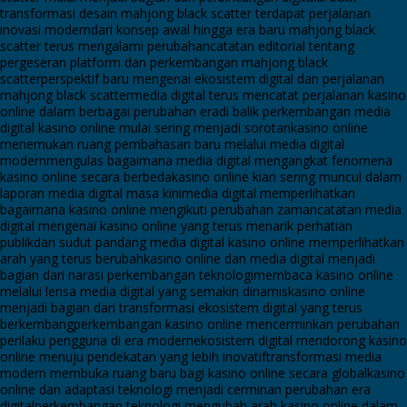
transformasi desain mahjong black scatter terdapat perjalanan
inovasi modern
dari konsep awal hingga era baru mahjong black
scatter terus mengalami perubahan
catatan editorial tentang
pergeseran platform dan perkembangan mahjong black
scatter
perspektif baru mengenai ekosistem digital dan perjalanan
mahjong black scatter
media digital terus mencatat perjalanan kasino
online dalam berbagai perubahan era
di balik perkembangan media
digital kasino online mulai sering menjadi sorotan
kasino online
menemukan ruang pembahasan baru melalui media digital
modern
mengulas bagaimana media digital mengangkat fenomena
kasino online secara berbeda
kasino online kian sering muncul dalam
laporan media digital masa kini
media digital memperlihatkan
bagaimana kasino online mengikuti perubahan zaman
catatan media
digital mengenai kasino online yang terus menarik perhatian
publik
dari sudut pandang media digital kasino online memperlihatkan
arah yang terus berubah
kasino online dan media digital menjadi
bagian dari narasi perkembangan teknologi
membaca kasino online
melalui lensa media digital yang semakin dinamis
kasino online
menjadi bagian dari transformasi ekosistem digital yang terus
berkembang
perkembangan kasino online mencerminkan perubahan
perilaku pengguna di era modern
ekosistem digital mendorong kasino
online menuju pendekatan yang lebih inovatif
transformasi media
modern membuka ruang baru bagi kasino online secara global
kasino
online dan adaptasi teknologi menjadi cerminan perubahan era
digital
perkembangan teknologi mengubah arah kasino online dalam