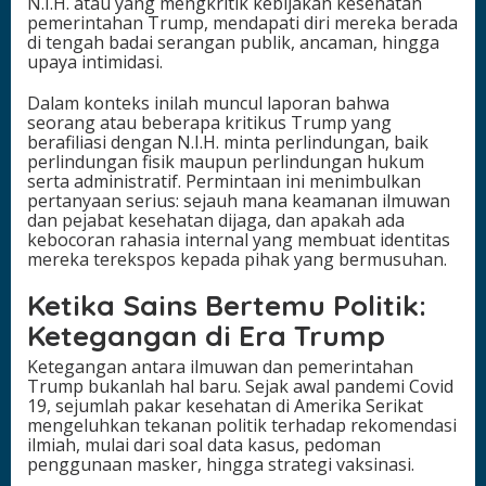
N.I.H. atau yang mengkritik kebijakan kesehatan
c
pemerintahan Trump, mendapati diri mereka berada
o
di tengah badai serangan publik, ancaman, hingga
r
upaya intimidasi.
?
Dalam konteks inilah muncul laporan bahwa
seorang atau beberapa kritikus Trump yang
berafiliasi dengan N.I.H. minta perlindungan, baik
perlindungan fisik maupun perlindungan hukum
serta administratif. Permintaan ini menimbulkan
pertanyaan serius: sejauh mana keamanan ilmuwan
dan pejabat kesehatan dijaga, dan apakah ada
kebocoran rahasia internal yang membuat identitas
mereka terekspos kepada pihak yang bermusuhan.
Ketika Sains Bertemu Politik:
Ketegangan di Era Trump
Ketegangan antara ilmuwan dan pemerintahan
Trump bukanlah hal baru. Sejak awal pandemi Covid
19, sejumlah pakar kesehatan di Amerika Serikat
mengeluhkan tekanan politik terhadap rekomendasi
ilmiah, mulai dari soal data kasus, pedoman
penggunaan masker, hingga strategi vaksinasi.