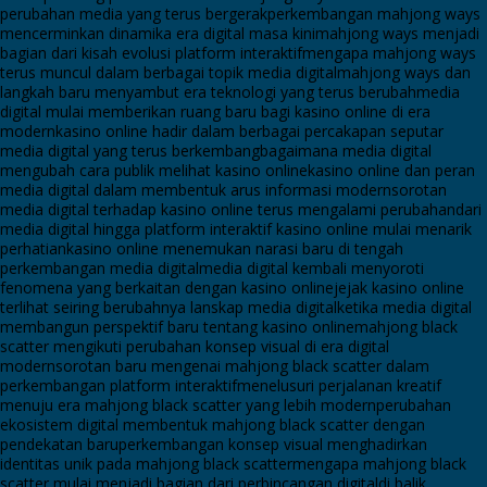
perubahan media yang terus bergerak
perkembangan mahjong ways
mencerminkan dinamika era digital masa kini
mahjong ways menjadi
bagian dari kisah evolusi platform interaktif
mengapa mahjong ways
terus muncul dalam berbagai topik media digital
mahjong ways dan
langkah baru menyambut era teknologi yang terus berubah
media
digital mulai memberikan ruang baru bagi kasino online di era
modern
kasino online hadir dalam berbagai percakapan seputar
media digital yang terus berkembang
bagaimana media digital
mengubah cara publik melihat kasino online
kasino online dan peran
media digital dalam membentuk arus informasi modern
sorotan
media digital terhadap kasino online terus mengalami perubahan
dari
media digital hingga platform interaktif kasino online mulai menarik
perhatian
kasino online menemukan narasi baru di tengah
perkembangan media digital
media digital kembali menyoroti
fenomena yang berkaitan dengan kasino online
jejak kasino online
terlihat seiring berubahnya lanskap media digital
ketika media digital
membangun perspektif baru tentang kasino online
mahjong black
scatter mengikuti perubahan konsep visual di era digital
modern
sorotan baru mengenai mahjong black scatter dalam
perkembangan platform interaktif
menelusuri perjalanan kreatif
menuju era mahjong black scatter yang lebih modern
perubahan
ekosistem digital membentuk mahjong black scatter dengan
pendekatan baru
perkembangan konsep visual menghadirkan
identitas unik pada mahjong black scatter
mengapa mahjong black
scatter mulai menjadi bagian dari perbincangan digital
di balik