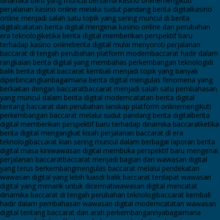
dinamika baru yang muncul bersama kasino online
mengikuti
perjalanan kasino online melalui sudut pandang berita digital
kasino
online menjadi salah satu topik yang sering muncul di berita
digital
catatan berita digital mengenai kasino online dan perubahan
era teknologi
ketika berita digital memberikan perspektif baru
terhadap kasino online
berita digital mulai menyoroti perjalanan
baccarat di tengah perubahan platform modern
baccarat hadir dalam
rangkaian berita digital yang membahas perkembangan teknologi
di
balik berita digital baccarat kembali menjadi topik yang banyak
diperbincangkan
bagaimana berita digital mengulas fenomena yang
berkaitan dengan baccarat
baccarat menjadi salah satu pembahasan
yang muncul dalam berita digital modern
catatan berita digital
tentang baccarat dan perubahan lanskap platform online
mengikuti
perkembangan baccarat melalui sudut pandang berita digital
berita
digital memberikan perspektif baru terhadap dinamika baccarat
ketika
berita digital mengangkat kisah perjalanan baccarat di era
teknologi
baccarat kian sering muncul dalam berbagai laporan berita
digital masa kini
wawasan digital membuka perspektif baru mengenai
perjalanan baccarat
baccarat menjadi bagian dari wawasan digital
yang terus berkembang
mengulas baccarat melalui pendekatan
wawasan digital yang lebih luas
di balik baccarat terdapat wawasan
digital yang menarik untuk dicermati
wawasan digital mencatat
dinamika baccarat di tengah perubahan teknologi
baccarat kembali
hadir dalam pembahasan wawasan digital modern
catatan wawasan
digital tentang baccarat dan arah perkembangannya
bagaimana