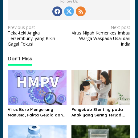
Follow Us
P
Previous post
Next post
Teka-teki Angka
Virus Nipah Kemenkes Imbau
o
Tersembunyi yang Bikin
Warga Waspada Usai dari
s
Gagal Fokus!
India
t
Don't Miss
n
a
v
i
g
a
Virus Baru Menyerang
Penyebab Stunting pada
t
Manusia, Fakta Gejala dan
Anak yang Sering Terjadi
Jalur Penularannya
dan Jarang Disadari
i
Keluarga
o