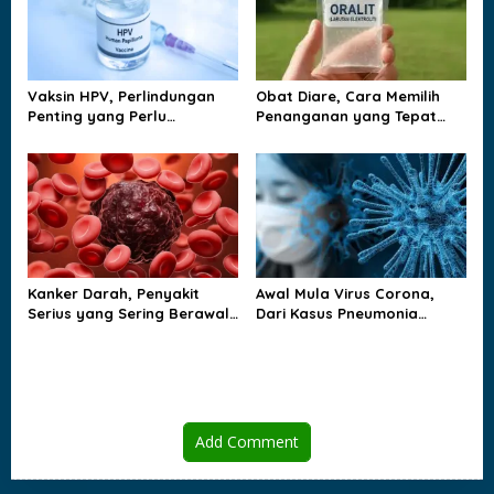
n
Vaksin HPV, Perlindungan
Obat Diare, Cara Memilih
Penting yang Perlu
Penanganan yang Tepat
Dipahami Sejak Dini
agar Tubuh Tidak
Kehilangan Cairan
Kanker Darah, Penyakit
Awal Mula Virus Corona,
Serius yang Sering Berawal
Dari Kasus Pneumonia
dari Gejala yang Tampak
Misterius sampai Dunia
Biasa
Berubah
Add Comment