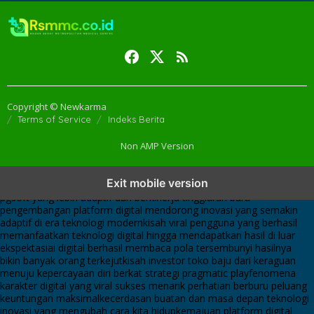
Copyright © Newkarma
Terms of Service
Indeks Berita
Non AMP Version
transformasi digital pragmatic play menjadi inspirasi baru dalam
Exit mobile version
menghadirkan inovasi berkualitas
ai digital menjadi kunci analisis data
pgsoft yang lebih adaptif dan berkinerja tinggi
arah baru
pengembangan platform digital mendorong inovasi yang semakin
adaptif di era teknologi modern
kisah viral pengguna yang berhasil
memanfaatkan teknologi digital hingga mendapatkan hasil di luar
ekspektasi
ai digital berhasil membaca pola tersembunyi hasilnya
bikin banyak orang terkejut
kisah investor toko baju dari keraguan
menuju kepercayaan diri berkat strategi pragmatic play
fenomena
karakter digital yang viral sukses menarik perhatian berburu peluang
keuntungan maksimal
kecerdasan buatan dan masa depan teknologi
inovasi yang mengubah cara kita hidup
kemajuan platform digital