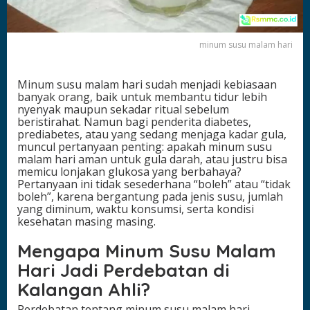
n
k
a
minum susu malam hari
h
u
n
Minum susu malam hari sudah menjadi kebiasaan
t
banyak orang, baik untuk membantu tidur lebih
u
nyenyak maupun sekadar ritual sebelum
k
beristirahat. Namun bagi penderita diabetes,
G
prediabetes, atau yang sedang menjaga kadar gula,
u
muncul pertanyaan penting: apakah minum susu
l
malam hari aman untuk gula darah, atau justru bisa
a
memicu lonjakan glukosa yang berbahaya?
D
Pertanyaan ini tidak sesederhana “boleh” atau “tidak
a
boleh”, karena bergantung pada jenis susu, jumlah
r
yang diminum, waktu konsumsi, serta kondisi
a
kesehatan masing masing.
h
?
Mengapa Minum Susu Malam
Hari Jadi Perdebatan di
Kalangan Ahli?
Perdebatan tentang minum susu malam hari