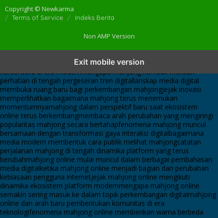
Copyright © Newkarma
Terms of Service
Indeks Berita
Non AMP Version
mahjong menjadi sorotan dalam perubahan pola interaksi digital
Exit mobile version
masa kini
dari komunitas hingga platform mahjong membangun
narasi baru di era modern
mengapa mahjong kembali mencuri
perhatian di tengah pergeseran tren digital
lanskap media digital
membuka ruang baru bagi perkembangan mahjong
jejak inovasi
memperlihatkan bagaimana mahjong terus menemukan
momentumnya
mahjong dalam perspektif baru saat ekosistem
online terus berkembang
membaca arah perubahan yang mengiringi
popularitas mahjong secara bertahap
fenomena mahjong muncul
bersamaan dengan transformasi gaya interaksi digital
bagaimana
media modern membentuk cara publik melihat mahjong
catatan
perjalanan mahjong di tengah dinamika platform yang terus
berubah
mahjong online mulai muncul dalam berbagai pembahasan
media digital
ketika mahjong online menjadi bagian dari perubahan
kebiasaan pengguna internet
jejak mahjong online mengikuti
dinamika ekosistem platform modern
mengapa mahjong online
semakin sering masuk ke dalam topik perkembangan digital
mahjong
online dan arah baru pembentukan komunitas di era
teknologi
fenomena mahjong online memberikan warna berbeda