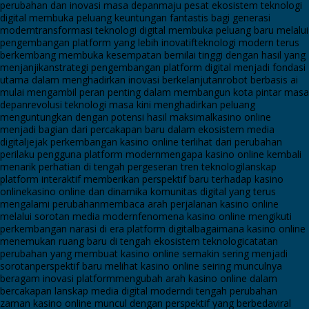
perubahan dan inovasi masa depan
maju pesat ekosistem teknologi
digital membuka peluang keuntungan fantastis bagi generasi
modern
transformasi teknologi digital membuka peluang baru melalui
pengembangan platform yang lebih inovatif
teknologi modern terus
berkembang membuka kesempatan bernilai tinggi dengan hasil yang
menjanjikan
strategi pengembangan platform digital menjadi fondasi
utama dalam menghadirkan inovasi berkelanjutan
robot berbasis ai
mulai mengambil peran penting dalam membangun kota pintar masa
depan
revolusi teknologi masa kini menghadirkan peluang
menguntungkan dengan potensi hasil maksimal
kasino online
menjadi bagian dari percakapan baru dalam ekosistem media
digital
jejak perkembangan kasino online terlihat dari perubahan
perilaku pengguna platform modern
mengapa kasino online kembali
menarik perhatian di tengah pergeseran tren teknologi
lanskap
platform interaktif memberikan perspektif baru terhadap kasino
online
kasino online dan dinamika komunitas digital yang terus
mengalami perubahan
membaca arah perjalanan kasino online
melalui sorotan media modern
fenomena kasino online mengikuti
perkembangan narasi di era platform digital
bagaimana kasino online
menemukan ruang baru di tengah ekosistem teknologi
catatan
perubahan yang membuat kasino online semakin sering menjadi
sorotan
perspektif baru melihat kasino online seiring munculnya
beragam inovasi platform
mengubah arah kasino online dalam
bercakapan lanskap media digital modern
di tengah perubahan
zaman kasino online muncul dengan perspektif yang berbeda
viral