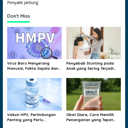
s
Penyakit Jantung
t
Don't Miss
n
a
v
i
g
a
Virus Baru Menyerang
Penyebab Stunting pada
t
Manusia, Fakta Gejala dan
Anak yang Sering Terjadi
Jalur Penularannya
dan Jarang Disadari
i
Keluarga
o
n
Vaksin HPV, Perlindungan
Obat Diare, Cara Memilih
Penting yang Perlu
Penanganan yang Tepat
Dipahami Sejak Dini
agar Tubuh Tidak