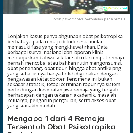
b
a
t
obat psikotropika berbahaya pada remaja
P
s
i
Lonjakan kasus penyalahgunaan obat psikotropika
k
berbahaya pada remaja di Indonesia mulai
o
memasuki fase yang mengkhawatirkan. Data
t
berbagai survei nasional dan laporan klinis
r
menunjukkan bahwa sekitar satu dari empat remaja
o
pernah mencoba, atau bahkan rutin mengonsumsi,
p
obat penenang, obat tidur, hingga obat antikejang
i
yang seharusnya hanya boleh digunakan dengan
k
pengawasan ketat dokter. Fenomena ini bukan
a
sekadar statistik, tetapi cerminan rapuhnya sistem
B
perlindungan kesehatan jiwa remaja yang tengah
e
berhadapan dengan tekanan akademik, masalah
r
keluarga, pengaruh pergaulan, serta akses obat
b
yang semakin mudah.
a
h
Mengapa 1 dari 4 Remaja
a
y
Tersentuh Obat Psikotropika
a