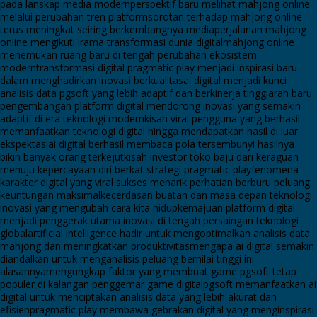
pada lanskap media modern
perspektif baru melihat mahjong online
melalui perubahan tren platform
sorotan terhadap mahjong online
terus meningkat seiring berkembangnya media
perjalanan mahjong
online mengikuti irama transformasi dunia digital
mahjong online
menemukan ruang baru di tengah perubahan ekosistem
modern
transformasi digital pragmatic play menjadi inspirasi baru
dalam menghadirkan inovasi berkualitas
ai digital menjadi kunci
analisis data pgsoft yang lebih adaptif dan berkinerja tinggi
arah baru
pengembangan platform digital mendorong inovasi yang semakin
adaptif di era teknologi modern
kisah viral pengguna yang berhasil
memanfaatkan teknologi digital hingga mendapatkan hasil di luar
ekspektasi
ai digital berhasil membaca pola tersembunyi hasilnya
bikin banyak orang terkejut
kisah investor toko baju dari keraguan
menuju kepercayaan diri berkat strategi pragmatic play
fenomena
karakter digital yang viral sukses menarik perhatian berburu peluang
keuntungan maksimal
kecerdasan buatan dan masa depan teknologi
inovasi yang mengubah cara kita hidup
kemajuan platform digital
menjadi penggerak utama inovasi di tengah persaingan teknologi
global
artificial intelligence hadir untuk mengoptimalkan analisis data
mahjong dan meningkatkan produktivitas
mengapa ai digital semakin
diandalkan untuk menganalisis peluang bernilai tinggi ini
alasannya
mengungkap faktor yang membuat game pgsoft tetap
populer di kalangan penggemar game digital
pgsoft memanfaatkan ai
digital untuk menciptakan analisis data yang lebih akurat dan
efisien
pragmatic play membawa gebrakan digital yang menginspirasi