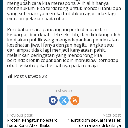
mengubah cara kita merespons. Alih alih hanya
menghukum, kita terdorong untuk mencari tahu apa
yang sebenarnya mereka butuhkan agar tidak lagi
mencari pelarian pada obat.
Perubahan cara pandang ini perlu dimulai dari
keluarga, diperkuat oleh sekolah, dan didukung oleh
kebijakan publik yang mengedepankan pendekatan
kesehatan jiwa. Hanya dengan begitu, angka satu
dari empat tidak lagi menjadi kenyataan pahit,
melainkan peringatan yang mendorong kita
bertindak lebih cepat dan lebih manusiawi terhadap
obat psikotropika berbahaya pada remaja.
Post Views:
528
Follow Us
P
Previous post
Next post
Protein Pengatur Kolesterol
Neuroticism sexual fantasies
o
Baru, Kunci Atasi Risiko
dan rahasia di baliknya