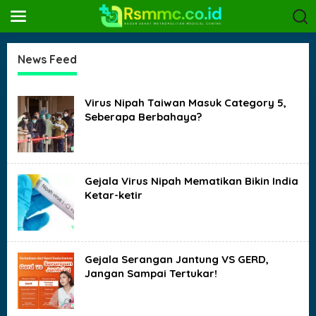
S
k
i
p
t
News Feed
o
c
R
o
S
Virus Nipah Taiwan Masuk Category 5,
n
M
Seberapa Berbahaya?
t
M
e
C
n
t
Gejala Virus Nipah Mematikan Bikin India
Ketar-ketir
Gejala Serangan Jantung VS GERD,
Jangan Sampai Tertukar!