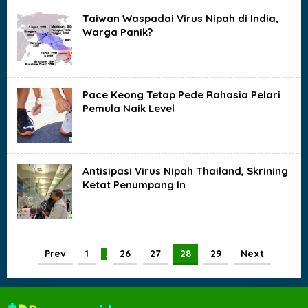
Taiwan Waspadai Virus Nipah di India,
Warga Panik?
Pace Keong Tetap Pede Rahasia Pelari
Pemula Naik Level
Antisipasi Virus Nipah Thailand, Skrining
Ketat Penumpang In
Prev
1
…
26
27
28
29
Next