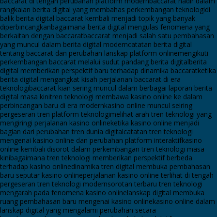
baccarat di tengah perubahan platform modern
baccarat hadir dalam
rangkaian berita digital yang membahas perkembangan teknologi
di
balik berita digital baccarat kembali menjadi topik yang banyak
diperbincangkan
bagaimana berita digital mengulas fenomena yang
berkaitan dengan baccarat
baccarat menjadi salah satu pembahasan
yang muncul dalam berita digital modern
catatan berita digital
tentang baccarat dan perubahan lanskap platform online
mengikuti
perkembangan baccarat melalui sudut pandang berita digital
berita
digital memberikan perspektif baru terhadap dinamika baccarat
ketika
berita digital mengangkat kisah perjalanan baccarat di era
teknologi
baccarat kian sering muncul dalam berbagai laporan berita
digital masa kini
tren teknologi membawa kasino online ke dalam
perbincangan baru di era modern
kasino online muncul seiring
pergeseran tren platform teknologi
melihat arah tren teknologi yang
mengiringi perjalanan kasino online
ketika kasino online menjadi
bagian dari perubahan tren dunia digital
catatan tren teknologi
mengenai kasino online dan perubahan platform interaktif
kasino
online kembali disorot dalam perkembangan tren teknologi masa
kini
bagaimana tren teknologi memberikan perspektif berbeda
terhadap kasino online
dinamika tren digital membuka pembahasan
baru seputar kasino online
perjalanan kasino online terlihat di tengah
pergeseran tren teknologi modern
sorotan terbaru tren teknologi
mengarah pada fenomena kasino online
lanskap digital membuka
ruang pembahasan baru mengenai kasino online
kasino online dalam
lanskap digital yang mengalami perubahan secara