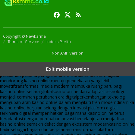
Copyright © Newkarma
Terms of Service
Indeks Berita
Non AMP Version
kasino online menjadi bagian dari transformasi ekosistem digital
Exit mobile version
yang terus berkembang
perkembangan kasino online mencerminkan
perubahan perilaku pengguna di era modern
ekosistem digital
mendorong kasino online menuju pendekatan yang lebih
inovatif
transformasi media modern membuka ruang baru bagi
kasino online secara global
kasino online dan adaptasi teknologi
menjadi cerminan perubahan era digital
perkembangan teknologi
mengubah arah kasino online dalam mengikuti tren modern
dinamika
kasino online berjalan seiring dengan inovasi platform digital
terkini
era digital memperlihatkan bagaimana kasino online terus
beradaptasi dengan perubahan
inovasi berkelanjutan menjadikan
kasino online semakin dekat dengan ekosistem modern
kasino online
hadir sebagai bagian dari perjalanan transformasi platform
digital
pergeseran media digital membawa kasino online ke dalam