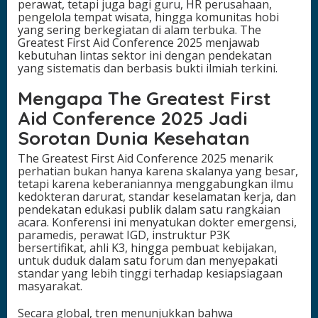
perawat, tetapi juga bagi guru, HR perusahaan,
i
pengelola tempat wisata, hingga komunitas hobi
k
yang sering berkegiatan di alam terbuka. The
a
Greatest First Aid Conference 2025 menjawab
s
kebutuhan lintas sektor ini dengan pendekatan
i
yang sistematis dan berbasis bukti ilmiah terkini.
&
I
Mengapa The Greatest First
l
Aid Conference 2025 Jadi
m
u
Sorotan Dunia Kesehatan
P
3
The Greatest First Aid Conference 2025 menarik
K
perhatian bukan hanya karena skalanya yang besar,
T
tetapi karena keberaniannya menggabungkan ilmu
e
kedokteran darurat, standar keselamatan kerja, dan
r
pendekatan edukasi publik dalam satu rangkaian
l
acara. Konferensi ini menyatukan dokter emergensi,
e
paramedis, perawat IGD, instruktur P3K
n
bersertifikat, ahli K3, hingga pembuat kebijakan,
g
untuk duduk dalam satu forum dan menyepakati
k
standar yang lebih tinggi terhadap kesiapsiagaan
a
masyarakat.
p
Secara global, tren menunjukkan bahwa