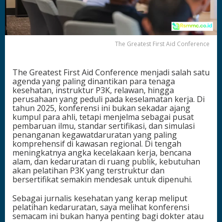
n
f
e
r
e
The Greatest First Aid Conference
n
c
e
The Greatest First Aid Conference menjadi salah satu
2
agenda yang paling dinantikan para tenaga
0
kesehatan, instruktur P3K, relawan, hingga
2
perusahaan yang peduli pada keselamatan kerja. Di
5
tahun 2025, konferensi ini bukan sekadar ajang
R
kumpul para ahli, tetapi menjelma sebagai pusat
a
pembaruan ilmu, standar sertifikasi, dan simulasi
h
penanganan kegawatdaruratan yang paling
a
komprehensif di kawasan regional. Di tengah
s
meningkatnya angka kecelakaan kerja, bencana
i
alam, dan kedaruratan di ruang publik, kebutuhan
a
akan pelatihan P3K yang terstruktur dan
S
bersertifikat semakin mendesak untuk dipenuhi.
e
r
Sebagai jurnalis kesehatan yang kerap meliput
t
pelatihan kedaruratan, saya melihat konferensi
i
semacam ini bukan hanya penting bagi dokter atau
f