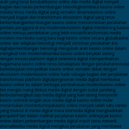
arah yang terus berubah
kasino online dan media digital menjadi
bagian dari narasi perkembangan teknologi
membaca kasino online
melalui lensa media digital yang semakin dinamis
kasino online
menjadi bagian dari transformasi ekosistem digital yang terus
berkembang
perkembangan kasino online mencerminkan perubahan
perilaku pengguna di era modern
ekosistem digital mendorong kasino
online menuju pendekatan yang lebih inovatif
transformasi media
modern membuka ruang baru bagi kasino online secara global
kasino
online dan adaptasi teknologi menjadi cerminan perubahan era
digital
perkembangan teknologi mengubah arah kasino online dalam
mengikuti tren modern
dinamika kasino online berjalan seiring
dengan inovasi platform digital terkini
era digital memperlihatkan
bagaimana kasino online terus beradaptasi dengan perubahan
inovasi
berkelanjutan menjadikan kasino online semakin dekat dengan
ekosistem modern
kasino online hadir sebagai bagian dari perjalanan
transformasi platform digital
pergeseran media digital membawa
kasino online ke dalam berbagai pembahasan modern
kasino online
kini mengisi ruang diskusi media digital dengan sudut pandang
berbeda
mengikuti laju media digital yang kian sering menyoroti
kasino online
di tengah arus media digital kasino online mulai
menemukan momentumnya
kasino online menjadi salah satu narasi
yang muncul di media digital masa kini
media digital menghadirkan
perspektif lain dalam melihat perjalanan kasino online
jejak kasino
online dalam perkembangan media digital masih terus menarik
disimak
ketika media digital mengikuti perubahan yang membawa