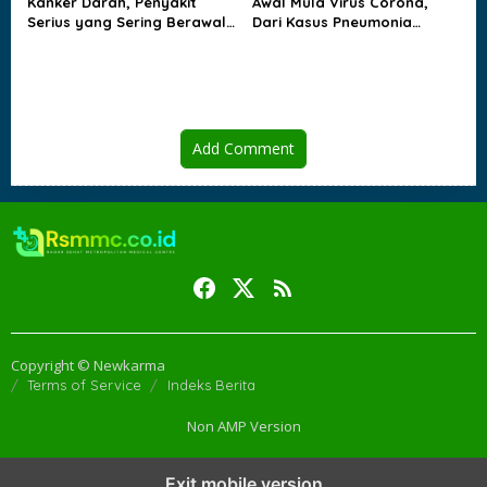
Kanker Darah, Penyakit
Awal Mula Virus Corona,
Serius yang Sering Berawal
Dari Kasus Pneumonia
dari Gejala yang Tampak
Misterius sampai Dunia
Biasa
Berubah
Add Comment
Copyright © Newkarma
Terms of Service
Indeks Berita
Non AMP Version
transformasi digital pragmatic play menjadi inspirasi baru dalam
Exit mobile version
menghadirkan inovasi berkualitas
ai digital menjadi kunci analisis data