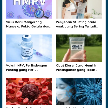
i
g
a
Virus Baru Menyerang
Penyebab Stunting pada
t
Manusia, Fakta Gejala dan
Anak yang Sering Terjadi
Jalur Penularannya
dan Jarang Disadari
i
Keluarga
o
n
Vaksin HPV, Perlindungan
Obat Diare, Cara Memilih
Penting yang Perlu
Penanganan yang Tepat
Dipahami Sejak Dini
agar Tubuh Tidak
Kehilangan Cairan