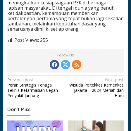
meningkatkan kesiapsiagaan P3K di berbagai
lapisan masyarakat. Di tengah dunia yang penuh
ketidakpastian, kemampuan memberikan
pertolongan pertama yang tepat bukan lagi sekadar
tambahan, melainkan kebutuhan dasar yang
seharusnya dimiliki setiap orang.
Post Views:
255
Follow Us
P
Previous post
Next post
Peran Strategis Tenaga
Wisuda Poltekkes Kemenkes
o
Teknis Kefarmasian Cegah
Jakarta II 2024 Meriah dan
s
Penyakit Jantung
Haru
t
Don't Miss
n
a
v