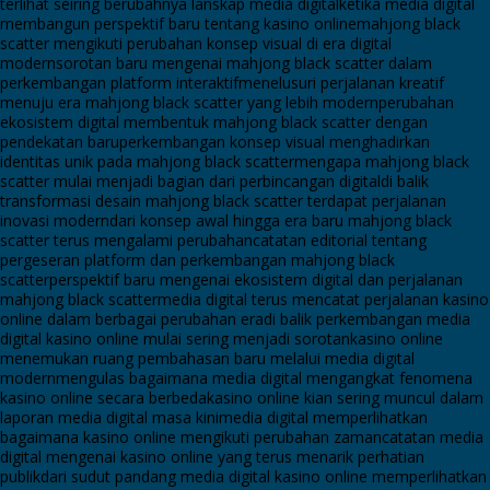
terlihat seiring berubahnya lanskap media digital
ketika media digital
membangun perspektif baru tentang kasino online
mahjong black
scatter mengikuti perubahan konsep visual di era digital
modern
sorotan baru mengenai mahjong black scatter dalam
perkembangan platform interaktif
menelusuri perjalanan kreatif
menuju era mahjong black scatter yang lebih modern
perubahan
ekosistem digital membentuk mahjong black scatter dengan
pendekatan baru
perkembangan konsep visual menghadirkan
identitas unik pada mahjong black scatter
mengapa mahjong black
scatter mulai menjadi bagian dari perbincangan digital
di balik
transformasi desain mahjong black scatter terdapat perjalanan
inovasi modern
dari konsep awal hingga era baru mahjong black
scatter terus mengalami perubahan
catatan editorial tentang
pergeseran platform dan perkembangan mahjong black
scatter
perspektif baru mengenai ekosistem digital dan perjalanan
mahjong black scatter
media digital terus mencatat perjalanan kasino
online dalam berbagai perubahan era
di balik perkembangan media
digital kasino online mulai sering menjadi sorotan
kasino online
menemukan ruang pembahasan baru melalui media digital
modern
mengulas bagaimana media digital mengangkat fenomena
kasino online secara berbeda
kasino online kian sering muncul dalam
laporan media digital masa kini
media digital memperlihatkan
bagaimana kasino online mengikuti perubahan zaman
catatan media
digital mengenai kasino online yang terus menarik perhatian
publik
dari sudut pandang media digital kasino online memperlihatkan