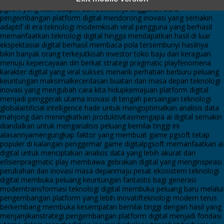
pgsoft yang lebih adaptif dan berkinerja tinggi
arah baru
pengembangan platform digital mendorong inovasi yang semakin
adaptif di era teknologi modern
kisah viral pengguna yang berhasil
memanfaatkan teknologi digital hingga mendapatkan hasil di luar
ekspektasi
ai digital berhasil membaca pola tersembunyi hasilnya
bikin banyak orang terkejut
kisah investor toko baju dari keraguan
menuju kepercayaan diri berkat strategi pragmatic play
fenomena
karakter digital yang viral sukses menarik perhatian berburu peluang
keuntungan maksimal
kecerdasan buatan dan masa depan teknologi
inovasi yang mengubah cara kita hidup
kemajuan platform digital
menjadi penggerak utama inovasi di tengah persaingan teknologi
global
artificial intelligence hadir untuk mengoptimalkan analisis data
mahjong dan meningkatkan produktivitas
mengapa ai digital semakin
diandalkan untuk menganalisis peluang bernilai tinggi ini
alasannya
mengungkap faktor yang membuat game pgsoft tetap
populer di kalangan penggemar game digital
pgsoft memanfaatkan ai
digital untuk menciptakan analisis data yang lebih akurat dan
efisien
pragmatic play membawa gebrakan digital yang menginspirasi
perubahan dan inovasi masa depan
maju pesat ekosistem teknologi
digital membuka peluang keuntungan fantastis bagi generasi
modern
transformasi teknologi digital membuka peluang baru melalui
pengembangan platform yang lebih inovatif
teknologi modern terus
berkembang membuka kesempatan bernilai tinggi dengan hasil yang
menjanjikan
strategi pengembangan platform digital menjadi fondasi