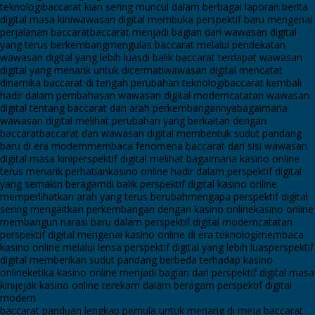
teknologi
baccarat kian sering muncul dalam berbagai laporan berita
digital masa kini
wawasan digital membuka perspektif baru mengenai
perjalanan baccarat
baccarat menjadi bagian dari wawasan digital
yang terus berkembang
mengulas baccarat melalui pendekatan
wawasan digital yang lebih luas
di balik baccarat terdapat wawasan
digital yang menarik untuk dicermati
wawasan digital mencatat
dinamika baccarat di tengah perubahan teknologi
baccarat kembali
hadir dalam pembahasan wawasan digital modern
catatan wawasan
digital tentang baccarat dan arah perkembangannya
bagaimana
wawasan digital melihat perubahan yang berkaitan dengan
baccarat
baccarat dan wawasan digital membentuk sudut pandang
baru di era modern
membaca fenomena baccarat dari sisi wawasan
digital masa kini
perspektif digital melihat bagaimana kasino online
terus menarik perhatian
kasino online hadir dalam perspektif digital
yang semakin beragam
di balik perspektif digital kasino online
memperlihatkan arah yang terus berubah
mengapa perspektif digital
sering mengaitkan perkembangan dengan kasino online
kasino online
membangun narasi baru dalam perspektif digital modern
catatan
perspektif digital mengenai kasino online di era teknologi
membaca
kasino online melalui lensa perspektif digital yang lebih luas
perspektif
digital memberikan sudut pandang berbeda terhadap kasino
online
ketika kasino online menjadi bagian dari perspektif digital masa
kini
jejak kasino online terekam dalam beragam perspektif digital
modern
baccarat panduan lengkap pemula untuk menang di meja baccarat