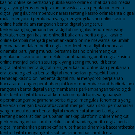
kasino online ke perhatian publik
kasino online dilihat dari sisi media
digital yang terus menciptakan inovasi
catatan perjalanan media
digital yang ikut membentuk narasi tentang kasino online
berita digital
mulai menyoroti perubahan yang mengiringi kasino online
kasino
online hadir dalam rangkaian berita digital yang terus
berkembang
bagaimana berita digital mengulas fenomena yang
berkaitan dengan kasino online
di balik arus berita digital kasino
online kembali menjadi perhatian
kasino online mewarnai sejumlah
pembahasan dalam berita digital modern
berita digital mencatat
dinamika baru yang muncul bersama kasino online
mengikuti
perjalanan kasino online melalui sudut pandang berita digital
kasino
online menjadi salah satu topik yang sering muncul di berita
digital
catatan berita digital mengenai kasino online dan perubahan
era teknologi
ketika berita digital memberikan perspektif baru
terhadap kasino online
berita digital mulai menyoroti perjalanan
baccarat di tengah perubahan platform modern
baccarat hadir dalam
rangkaian berita digital yang membahas perkembangan teknologi
di
balik berita digital baccarat kembali menjadi topik yang banyak
diperbincangkan
bagaimana berita digital mengulas fenomena yang
berkaitan dengan baccarat
baccarat menjadi salah satu pembahasan
yang muncul dalam berita digital modern
catatan berita digital
tentang baccarat dan perubahan lanskap platform online
mengikuti
perkembangan baccarat melalui sudut pandang berita digital
berita
digital memberikan perspektif baru terhadap dinamika baccarat
ketika
berita digital mengangkat kisah perjalanan baccarat di era