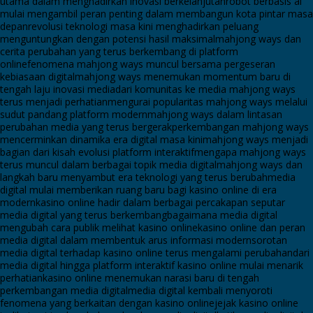
utama dalam menghadirkan inovasi berkelanjutan
robot berbasis ai
mulai mengambil peran penting dalam membangun kota pintar masa
depan
revolusi teknologi masa kini menghadirkan peluang
menguntungkan dengan potensi hasil maksimal
mahjong ways dan
cerita perubahan yang terus berkembang di platform
online
fenomena mahjong ways muncul bersama pergeseran
kebiasaan digital
mahjong ways menemukan momentum baru di
tengah laju inovasi media
dari komunitas ke media mahjong ways
terus menjadi perhatian
mengurai popularitas mahjong ways melalui
sudut pandang platform modern
mahjong ways dalam lintasan
perubahan media yang terus bergerak
perkembangan mahjong ways
mencerminkan dinamika era digital masa kini
mahjong ways menjadi
bagian dari kisah evolusi platform interaktif
mengapa mahjong ways
terus muncul dalam berbagai topik media digital
mahjong ways dan
langkah baru menyambut era teknologi yang terus berubah
media
digital mulai memberikan ruang baru bagi kasino online di era
modern
kasino online hadir dalam berbagai percakapan seputar
media digital yang terus berkembang
bagaimana media digital
mengubah cara publik melihat kasino online
kasino online dan peran
media digital dalam membentuk arus informasi modern
sorotan
media digital terhadap kasino online terus mengalami perubahan
dari
media digital hingga platform interaktif kasino online mulai menarik
perhatian
kasino online menemukan narasi baru di tengah
perkembangan media digital
media digital kembali menyoroti
fenomena yang berkaitan dengan kasino online
jejak kasino online