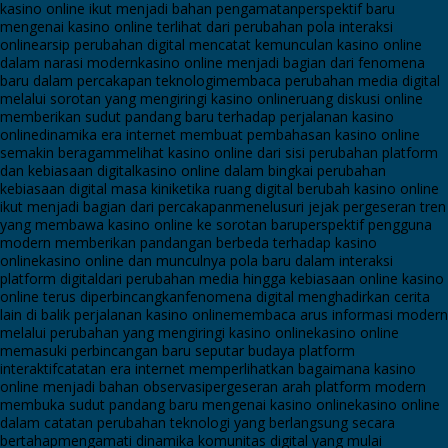
kasino online ikut menjadi bahan pengamatan
perspektif baru
mengenai kasino online terlihat dari perubahan pola interaksi
online
arsip perubahan digital mencatat kemunculan kasino online
dalam narasi modern
kasino online menjadi bagian dari fenomena
baru dalam percakapan teknologi
membaca perubahan media digital
melalui sorotan yang mengiringi kasino online
ruang diskusi online
memberikan sudut pandang baru terhadap perjalanan kasino
online
dinamika era internet membuat pembahasan kasino online
semakin beragam
melihat kasino online dari sisi perubahan platform
dan kebiasaan digital
kasino online dalam bingkai perubahan
kebiasaan digital masa kini
ketika ruang digital berubah kasino online
ikut menjadi bagian dari percakapan
menelusuri jejak pergeseran tren
yang membawa kasino online ke sorotan baru
perspektif pengguna
modern memberikan pandangan berbeda terhadap kasino
online
kasino online dan munculnya pola baru dalam interaksi
platform digital
dari perubahan media hingga kebiasaan online kasino
online terus diperbincangkan
fenomena digital menghadirkan cerita
lain di balik perjalanan kasino online
membaca arus informasi modern
melalui perubahan yang mengiringi kasino online
kasino online
memasuki perbincangan baru seputar budaya platform
interaktif
catatan era internet memperlihatkan bagaimana kasino
online menjadi bahan observasi
pergeseran arah platform modern
membuka sudut pandang baru mengenai kasino online
kasino online
dalam catatan perubahan teknologi yang berlangsung secara
bertahap
mengamati dinamika komunitas digital yang mulai