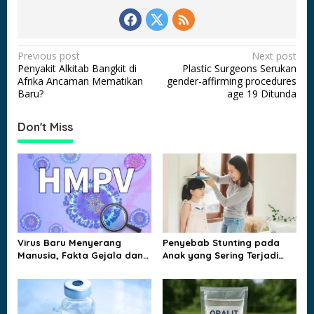
P
Previous post
Next post
Penyakit Alkitab Bangkit di
Plastic Surgeons Serukan
o
Afrika Ancaman Mematikan
gender-affirming procedures
s
Baru?
age 19 Ditunda
t
Don't Miss
n
a
v
i
g
a
Virus Baru Menyerang
Penyebab Stunting pada
t
Manusia, Fakta Gejala dan
Anak yang Sering Terjadi
Jalur Penularannya
dan Jarang Disadari
i
Keluarga
o
n