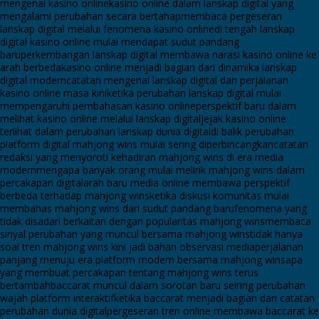
mengenai kasino online
kasino online dalam lanskap digital yang
mengalami perubahan secara bertahap
membaca pergeseran
lanskap digital melalui fenomena kasino online
di tengah lanskap
digital kasino online mulai mendapat sudut pandang
baru
perkembangan lanskap digital membawa narasi kasino online ke
arah berbeda
kasino online menjadi bagian dari dinamika lanskap
digital modern
catatan mengenai lanskap digital dan perjalanan
kasino online masa kini
ketika perubahan lanskap digital mulai
mempengaruhi pembahasan kasino online
perspektif baru dalam
melihat kasino online melalui lanskap digital
jejak kasino online
terlihat dalam perubahan lanskap dunia digital
di balik perubahan
platform digital mahjong wins mulai sering diperbincangkan
catatan
redaksi yang menyoroti kehadiran mahjong wins di era media
modern
mengapa banyak orang mulai melirik mahjong wins dalam
percakapan digital
arah baru media online membawa perspektif
berbeda terhadap mahjong wins
ketika diskusi komunitas mulai
membahas mahjong wins dari sudut pandang baru
fenomena yang
tidak disadari berkaitan dengan popularitas mahjong wins
membaca
sinyal perubahan yang muncul bersama mahjong wins
tidak hanya
soal tren mahjong wins kini jadi bahan observasi media
perjalanan
panjang menuju era platform modern bersama mahjong wins
apa
yang membuat percakapan tentang mahjong wins terus
bertambah
baccarat muncul dalam sorotan baru seiring perubahan
wajah platform interaktif
ketika baccarat menjadi bagian dari catatan
perubahan dunia digital
pergeseran tren online membawa baccarat ke