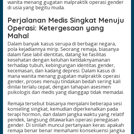
wanita menang gugatan malpraktik operasi gender
i
di usia yang begitu muda.
a
R
Perjalanan Medis Singkat Menuju
e
Operasi: Ketergesaan yang
m
a
Mahal
j
a
Dalam banyak kasus serupa di berbagai negara,
pola kejadiannya mirip. Seorang remaja, biasanya
dalam fase labil identitas, datang ke fasilitas
kesehatan dengan keluhan ketidaknyamanan
terhadap tubuh, kebingungan identitas gender,
kecemasan, dan kadang depresi. Dalam kasus di
mana wanita menang gugatan malpraktik operasi
gender, proses menuju tindakan bedah sering kali
dinilai terlalu cepat, dengan tahapan asesmen
psikologis dan medis yang dianggap tidak memadai.
Remaja tersebut biasanya menjalani beberapa sesi
konseling singkat, kemudian diperkenalkan pada
terapi hormon, dan dalam jangka waktu yang relatif
pendek, langsung ditawarkan operasi penegasan
gender. Di sinilah muncul pertanyaan keras: apakah
remaja benar benar memahami konsekuensi jangka