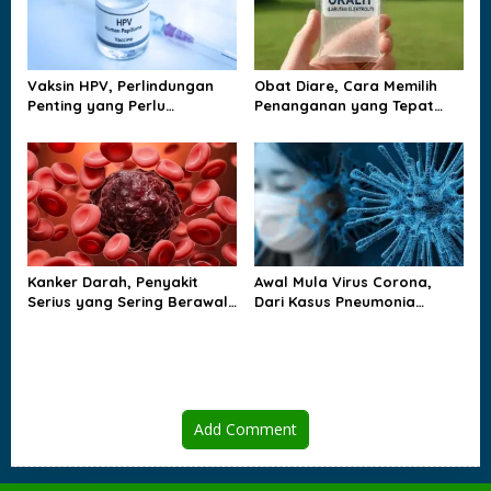
Vaksin HPV, Perlindungan
Obat Diare, Cara Memilih
Penting yang Perlu
Penanganan yang Tepat
Dipahami Sejak Dini
agar Tubuh Tidak
Kehilangan Cairan
Kanker Darah, Penyakit
Awal Mula Virus Corona,
Serius yang Sering Berawal
Dari Kasus Pneumonia
dari Gejala yang Tampak
Misterius sampai Dunia
Biasa
Berubah
Add Comment