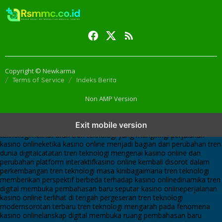
Copyright © Newkarma
Terms of Service
Indeks Berita
Non AMP Version
tren teknologi membawa kasino online ke dalam perbincangan baru
Exit mobile version
di era modern
kasino online muncul seiring pergeseran tren platform
teknologi
melihat arah tren teknologi yang mengiringi perjalanan
kasino online
ketika kasino online menjadi bagian dari perubahan tren
dunia digital
catatan tren teknologi mengenai kasino online dan
perubahan platform interaktif
kasino online kembali disorot dalam
perkembangan tren teknologi masa kini
bagaimana tren teknologi
memberikan perspektif berbeda terhadap kasino online
dinamika tren
digital membuka pembahasan baru seputar kasino online
perjalanan
kasino online terlihat di tengah pergeseran tren teknologi
modern
sorotan terbaru tren teknologi mengarah pada fenomena
kasino online
lanskap digital membuka ruang pembahasan baru