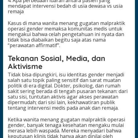
4. Apa perbedaan luaran antara pasien yang
mendapat intervensi bedah di usia dewasa vs usia
remaja
Kasus di mana wanita menang gugatan malpraktik
operasi gender memaksa komunitas medis untuk
mengakui bahwa celah pengetahuan ini nyata dan
tidak bisa diabaikan begitu saja atas nama
“perawatan affirmatif”.
Tekanan Sosial, Media, dan
Aktivisme
Tidak bisa dipungkiri, isu identitas gender menjadi
salah satu topik paling sensitif dan sarat muatan
politik di era digital. Dokter, psikolog, dan rumah
sakit sering berada di tengah pusaran tekanan: dari
satu sisi, tuntutan aktivis agar akses perawatan
dipermudah; dari sisi lain, kekhawatiran publik
tentang intervensi medis pada anak dan remaja.
Ketika wanita menang gugatan malpraktik operasi
gender, banyak tenaga kesehatan mengaku mulai
merasa lebih waspada. Mereka menyadari bahwa
keputusan klinis tidak hanya akan dinilai oleh