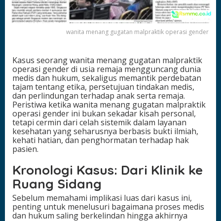
l
p
r
wanita menang gugatan malpraktik operasi gender
a
k
t
Kasus seorang wanita menang gugatan malpraktik
i
operasi gender di usia remaja mengguncang dunia
k
medis dan hukum, sekaligus memantik perdebatan
O
tajam tentang etika, persetujuan tindakan medis,
p
dan perlindungan terhadap anak serta remaja.
e
Peristiwa ketika wanita menang gugatan malpraktik
r
operasi gender ini bukan sekadar kisah personal,
a
tetapi cermin dari celah sistemik dalam layanan
s
kesehatan yang seharusnya berbasis bukti ilmiah,
i
kehati hatian, dan penghormatan terhadap hak
G
pasien.
e
n
Kronologi Kasus: Dari Klinik ke
d
e
Ruang Sidang
r
d
Sebelum memahami implikasi luas dari kasus ini,
i
penting untuk menelusuri bagaimana proses medis
U
dan hukum saling berkelindan hingga akhirnya
s