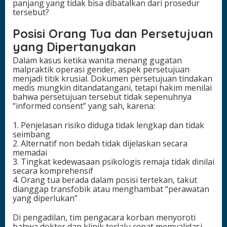
panjang yang tidak bisa dibatalkan dari prosedur
tersebut?
Posisi Orang Tua dan Persetujuan
yang Dipertanyakan
Dalam kasus ketika wanita menang gugatan
malpraktik operasi gender, aspek persetujuan
menjadi titik krusial. Dokumen persetujuan tindakan
medis mungkin ditandatangani, tetapi hakim menilai
bahwa persetujuan tersebut tidak sepenuhnya
“informed consent” yang sah, karena:
1. Penjelasan risiko diduga tidak lengkap dan tidak
seimbang
2. Alternatif non bedah tidak dijelaskan secara
memadai
3. Tingkat kedewasaan psikologis remaja tidak dinilai
secara komprehensif
4. Orang tua berada dalam posisi tertekan, takut
dianggap transfobik atau menghambat “perawatan
yang diperlukan”
Di pengadilan, tim pengacara korban menyoroti
bahwa dokter dan klinik terlalu cepat memvalidasi