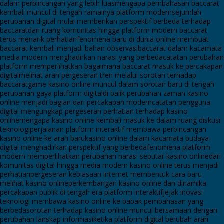
dalam perbincangan yang lebih luas
mengapa pembahasan baccarat
kembali muncul di tengah ramainya platform modern
sejumlah
perubahan digital mulai memberikan perspektif berbeda terhadap
baccarat
dari ruang komunitas hingga platform modern baccarat
terus menarik perhatian
fenomena baru di dunia online membuat
baccarat kembali menjadi bahan observasi
baccarat dalam kacamata
media modern menghadirkan narasi yang berbeda
catatan perubahan
platform memperlihatkan bagaimana baccarat masuk ke percakapan
digital
melihat arah pergeseran tren melalui sorotan terhadap
baccarat
game kasino online muncul dalam sorotan baru di tengah
perubahan gaya platform digital
di balik perubahan zaman kasino
online menjadi bagian dari percakapan modern
catatan pengguna
digital mengungkap pergeseran perhatian terhadap kasino
online
mengapa kasino online kembali masuk ke dalam ruang diskusi
teknologi
perjalanan platform interaktif membawa perbincangan
kasino online ke arah baru
kasino online dalam kacamata budaya
digital menghadirkan perspektif yang berbeda
fenomena platform
modern memperlihatkan perubahan narasi seputar kasino online
dari
komunitas digital hingga media modern kasino online terus menjadi
perhatian
pergeseran kebiasaan internet membentuk cara baru
melihat kasino online
perkembangan kasino online dan dinamika
percakapan publik di tengah era platform interaktif
jejak inovasi
teknologi membawa kasino online ke babak pembahasan yang
berbeda
sorotan terhadap kasino online muncul bersamaan dengan
perubahan lanskap informasi
ketika platform digital berubah arah